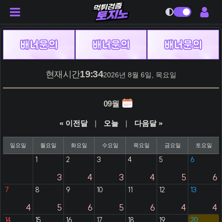
다크모드
출석체크
19:34
현재시간
2026년 8월 6일, 목요일
09월
« 이전달
|
오늘
|
다음달 »
일요일
월요일
화요일
수요일
목요일
금요일
토요일
1
2
3
4
5
6
3
4
3
4
5
6
7
8
9
10
11
12
13
4
5
6
5
6
4
4
14
15
16
17
18
19
20