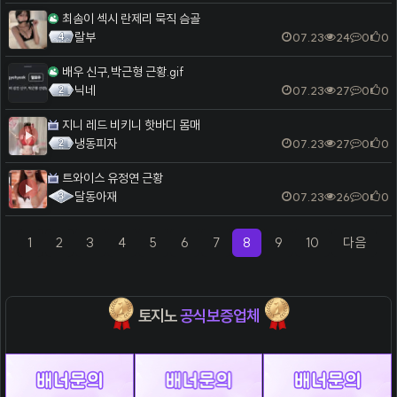
최솜이 섹시 란제리 묵직 슴골
랄부
07.23
24
0
0
배우 신구,박근형 근황.gif
닉네
07.23
27
0
0
지니 레드 비키니 핫바디 몸매
냉동피자
07.23
27
0
0
트와이스 유정연 근황
달동아재
07.23
26
0
0
1
2
3
4
5
6
7
8
9
10
다음
(current)
(next)
토지노
공식보증업체