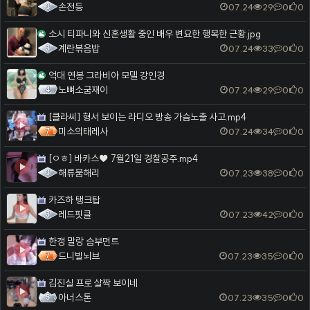
손전등
07.24
29
0
0
소시 티파니와 신혼생활 중인 배우 변요한 행복한 근황.jpg
계란볶음밥
07.24
33
0
0
억대 연봉 그라비아 모델 강인경
노뼈소굼재이
07.24
29
0
0
[클라씨] 형서 보이는 라디오 방송 가슴노출 사고.mp4
미소의태레사
07.24
34
0
0
[ㅇㅎ] 바카스♥ 7월21일 경찰공주.mp4
해류뭄해리
07.23
38
0
0
카즈하 탱크탑
레드핏클
07.23
42
0
0
한갱 말랑 슴부먼트
드니빌뇌브
07.23
35
0
0
김진실 프로 살짝 보이네
아너스톤
07.23
35
0
0