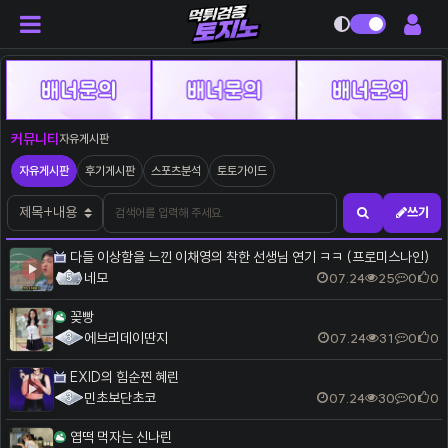
다크모드
자유게시판
커뮤니티
자유게시판
자유게시판
후기게시판
스포츠분석
토토가이드
검색어
검색대상
쓰기
검색하기
다들 이상함을 느낀 이채영의 착한 선생님 연기 ㅋㅋ (프로미스나인)
네모
07.24
25
0
0
꽂빵
에브리데이딴지
07.24
31
0
0
EXID의 힘순찐 혜린
민초보단초코
07.24
30
0
0
엽떡 먹자는 신나린