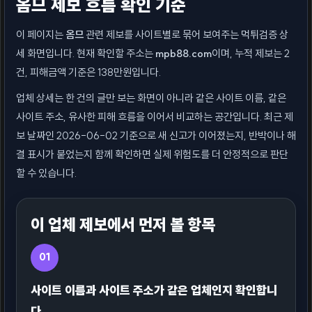
옴므 제보 흐름 확인 기준
이 페이지는
옴므
관련 제보를 사이트별로 묶어 보여주는 먹튀검증 상
세 화면입니다. 현재 확인할 주소는
mpb88.com
이며, 누적 제보는 2
건, 피해금액 기준은 138만원입니다.
업체 상세는 한 건의 글만 보는 화면이 아니라 같은 사이트 이름, 같은
사이트 주소, 유사한 피해 흐름을 이어서 비교하는 공간입니다. 최근 제
보 날짜인 2026-06-02 기준으로 새 신고가 이어졌는지, 반박이나 해
결 표시가 붙었는지 함께 확인하면 실제 위험도를 더 안정적으로 판단
할 수 있습니다.
이 업체 제보에서 먼저 볼 항목
01
사이트 이름과 사이트 주소가 같은 업체인지 확인합니
다.