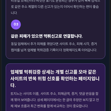
리뉴얼 도메인이나 비슷한 표기로 운영되는 경우가 있어 목록 검색으
로 같은 주소 계열의 다른 신고가 있는지 이어서 확인하는 편이 좋습
니다.
03
같은 피해가 있으면 먹튀신고로 연결합니다.
동일 업체에서 추가 피해를 겪었다면 사이트 주소, 피해 시각, 증거
캡처를 남겨 업체별 먹튀검증 기록이 더 정확해지도록 이어갑니다.
업체별 먹튀검증 상세는 개별 신고를 모아 같은
사이트의 반복 위험 신호를 확인하는 페이지입니
다.
토지노는 사이트 이름, 사이트 주소, 피해금액, 증거, 댓글 반응을 함
께 묶어 보여줍니다. 상세 페이지에서는 한 글의 주장만 보지 말고 전
체 제보 흐름과 최근 변화를 함께 비교하는 것이 중요합니다.