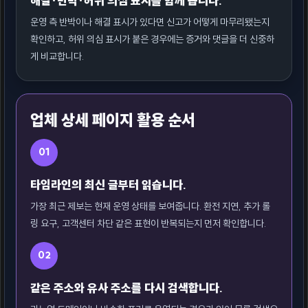
해결·반박·허위 의심 표시를 함께 봅니다.
운영 측 반박이나 해결 표시가 있다면 신고가 어떻게 마무리됐는지
확인하고, 허위 의심 표시가 붙은 경우에는 증거와 댓글을 더 신중하
게 비교합니다.
업체 상세 페이지 활용 순서
01
타임라인의 최신 글부터 읽습니다.
가장 최근 제보는 현재 운영 상태를 보여줍니다. 환전 지연, 추가 롤
링 요구, 고객센터 차단 같은 표현이 반복되는지 먼저 확인합니다.
02
같은 주소와 유사 주소를 다시 검색합니다.