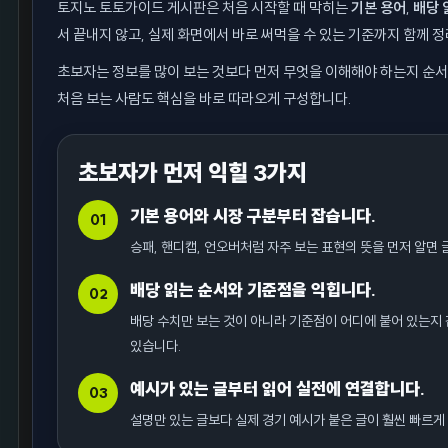
토지노 토토가이드 게시판은 처음 시작할 때 막히는
기본 용어
,
배당 
서 끝내지 않고, 실제 화면에서 바로 써먹을 수 있는 기준까지 함께 
초보자는 정보를 많이 보는 것보다 먼저 무엇을 이해해야 하는지 순서를
처음 보는 사람도 핵심을 바로 따라오게 구성합니다.
초보자가 먼저 익힐 3가지
기본 용어와 시장 구분부터 잡습니다.
01
승패, 핸디캡, 언오버처럼 자주 보는 표현의 뜻을 먼저 알면 
배당 읽는 순서와 기준점을 익힙니다.
02
배당 수치만 보는 것이 아니라 기준점이 어디에 붙어 있는지 
있습니다.
예시가 있는 글부터 읽어 실전에 연결합니다.
03
설명만 있는 글보다 실제 경기 예시가 붙은 글이 훨씬 빠르게