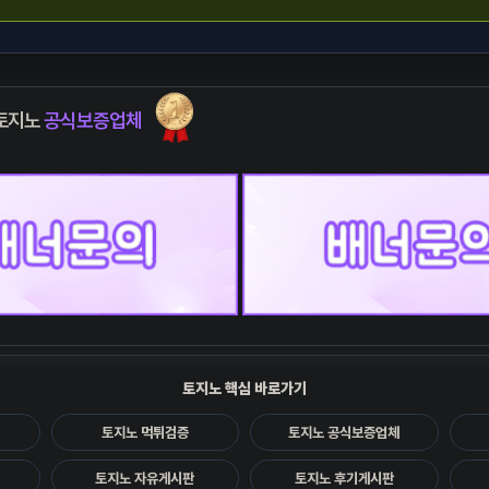
토지노
공식보증업체
토지노 핵심 바로가기
토지노 먹튀검증
토지노 공식보증업체
토지노 자유게시판
토지노 후기게시판