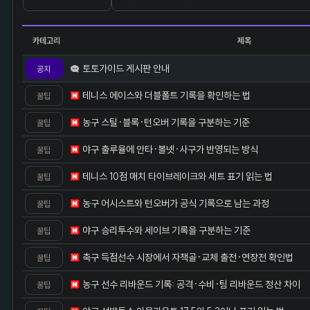
카테고리
제목
토토가이드 게시판 안내
공지
테니스 에이스와 더블폴트 기록을 확인하는 법
꿀팁
농구 스틸·블록·턴오버 기록을 구분하는 기준
꿀팁
야구 출루율에 안타·볼넷·사구가 반영되는 방식
꿀팁
테니스 10점 매치 타이브레이크와 세트 표기 읽는 법
꿀팁
농구 어시스트와 턴오버가 공식 기록으로 남는 과정
꿀팁
야구 승리투수와 세이브 기록을 구분하는 기준
꿀팁
축구 득점선수 시장에서 자책골·교체 출전·연장전 확인법
꿀팁
농구 선수 리바운드 기록: 공격·수비·팀 리바운드 정산 차이
꿀팁