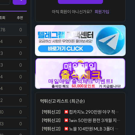
검색하기
아직 회원이 아니신가요?
회원가입
조회
추천
478
0
추천
4
0
추천
3
0
추천
3
0
추천
4
0
추천
4
0
추천
2
0
먹튀신고 리스트 (최근순)
추천
등록일
[먹튀신고]
컵카지노 290만원 야구 적중 뒤 장시간 환전 지연 제보
10
0
추천
등록일
[먹튀신고]
1win 50만원 환전 3개월 지연 제보
13
0
추천
등록일
[먹튀신고]
노블 104만원 MLB 3폴더 적중 뒤 환전 거절 제보