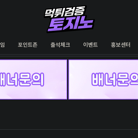
임
포인트존
출석체크
이벤트
홍보센터