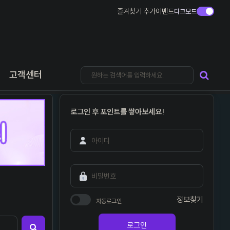
즐겨찾기 추가
이벤트
다크모드
고객센터
로그인 후 포인트를 쌓아보세요!
필수
아이디
필수
비밀번호
정보찾기
자동로그인
로그인