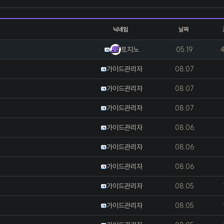
닉네임
날짜
05.19
토지노
등록자
등록일
08.07
가이드관리자
등록자
등록일
08.07
가이드관리자
등록자
등록일
08.07
가이드관리자
등록자
등록일
08.06
가이드관리자
등록자
등록일
08.06
가이드관리자
등록자
등록일
08.06
가이드관리자
등록자
등록일
08.05
가이드관리자
등록자
등록일
08.05
가이드관리자
등록자
등록일