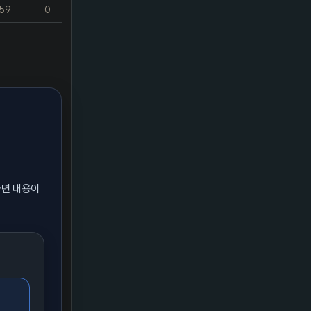
159
0
추천
하면 내용이