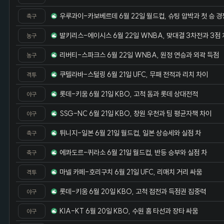
우루과이-카보베르데 6월 22일 월드컵, 슈팅 압박과 첫 승 경
축구
발키리스-에이시스 6월 22일 WNBA, 맞대결 3차전과 3점
농구
리버티-스파크스 6월 22일 WNBA, 원정 연승과 외곽 득점
농구
쿠텔라바-스털링 6월 21일 UFC, 무패 전적과 리치 차이
격투
롯데-키움 6월 21일 KBO, 고척 돔과 롯데 상대전적
야구
SSG-NC 6월 21일 KBO, 창원 우천과 팀 평균자책 차이
야구
튀니지-일본 6월 21일 월드컵, 일본 상승세와 실점 차
축구
에콰도르-퀴라소 6월 21일 월드컵, 반등 승부와 실점 차
축구
마넬 카페-호리구치 6월 21일 UFC, 리매치 거리 싸움
격투
롯데-키움 6월 20일 KBO, 고척 접전과 득점권 집중력
야구
KIA-KT 6월 20일 KBO, 수원 홈 타선과 장타 싸움
야구