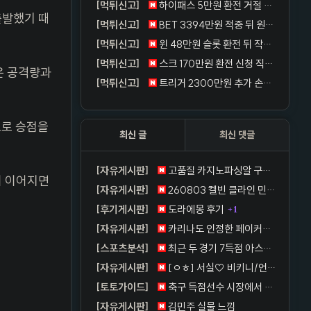
등록일
[먹튀신고]
하이패스 5만원 환전 거절 신고 뒤 불이익 협박 연락 제보
출발했기 때
등록일
[먹튀신고]
BET 3394만원 적중 뒤 원금 처리 제보
등록일
[먹튀신고]
윈 48만원 슬롯 환전 뒤 작업 주장·당첨금 몰수 제보
등록일
[먹튀신고]
스크 170만원 환전 신청 직후 접속 차단 제보
은 공격량과
등록일
[먹튀신고]
트리거 2300만원 추가 손실 뒤 환전 지연·계좌 정지 제보
으로 승점을
최신 글
최신 댓글
등록일
[자유게시판]
고품질 카지노파싱알 구축 | 정품알 수준의 안정적인 배팅환경-ck솔루션
이 이어지면
등록일
[자유게시판]
260803 켈빈 클라인 민가유 [후방]
댓글
등록일
[후기게시판]
도라에몽 후기
1
등록일
[자유게시판]
카리나도 인정한 페이커의 인기 ㅋㅋ (with 윈터)
등록일
[스포츠분석]
최근 두 경기 7득점 아스널, 베티스전에서도 흐름을 잇나?
등록일
[자유게시판]
[ㅇㅎ] 서실♡ 비키니/언더붑/하이레그.mp4
등록일
[토토가이드]
축구 득점선수 시장에서 자책골·교체 출전·연장전 확인법
등록일
[자유게시판]
김민주 실물 느낌