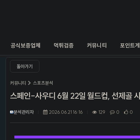
상단 네비
메인 메뉴
공식보증업체
먹튀검증
커뮤니티
포인트게
돌아가기
커뮤니티
스포츠분석
스페인-사우디 6월 22일 월드컵, 선제골 
분석관리자
2026.06.21 16:16
129
0
0
본문