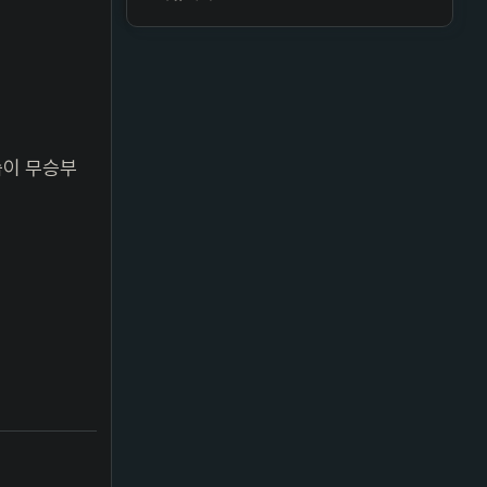
습이 무승부