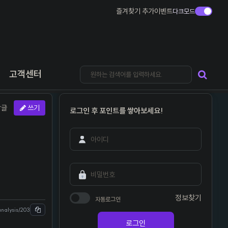
즐겨찾기 추가
이벤트
다크모드
고객센터
글
쓰기
로그인 후 포인트를 쌓아보세요!
필수
아이디
필수
비밀번호
정보찾기
자동로그인
analysis/203
로그인