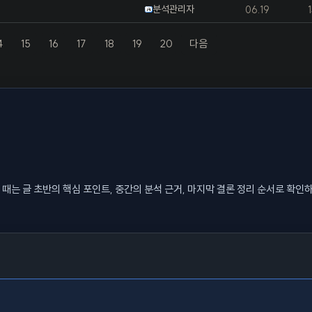
06.19
분석관리자
등록자
등록일
(next)
4
15
16
17
18
19
20
다음
때는 글 초반의 핵심 포인트, 중간의 분석 근거, 마지막 결론 정리 순서로 확인