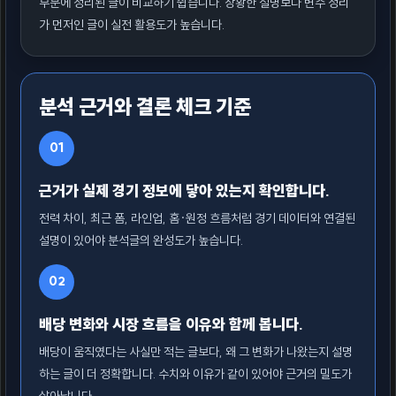
부분에 정리된 글이 비교하기 쉽습니다. 장황한 설명보다 변수 정리
가 먼저인 글이 실전 활용도가 높습니다.
분석 근거와 결론 체크 기준
01
근거가 실제 경기 정보에 닿아 있는지 확인합니다.
전력 차이, 최근 폼, 라인업, 홈·원정 흐름처럼 경기 데이터와 연결된
설명이 있어야 분석글의 완성도가 높습니다.
02
배당 변화와 시장 흐름을 이유와 함께 봅니다.
배당이 움직였다는 사실만 적는 글보다, 왜 그 변화가 나왔는지 설명
하는 글이 더 정확합니다. 수치와 이유가 같이 있어야 근거의 밀도가
살아납니다.