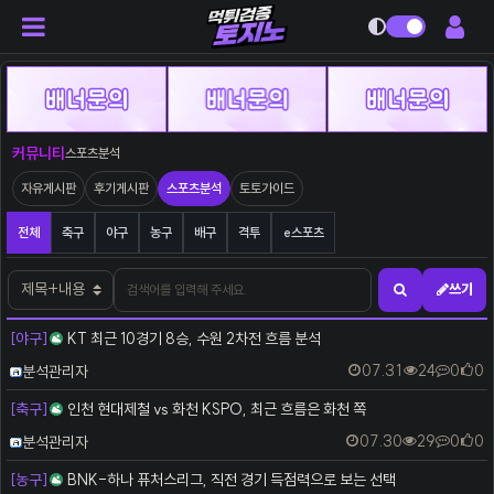
다크모드
스포츠분석
커뮤니티
스포츠분석
자유게시판
후기게시판
스포츠분석
토토가이드
스포츠분석 분류 목록
전체
축구
야구
농구
배구
격투
e스포츠
검색어
검색대상
쓰기
검색하기
[야구]
KT 최근 10경기 8승, 수원 2차전 흐름 분석
등록자
07.31
24
0
0
분석관리자
[축구]
인천 현대제철 vs 화천 KSPO, 최근 흐름은 화천 쪽
등록자
07.30
29
0
0
분석관리자
[농구]
BNK-하나 퓨처스리그, 직전 경기 득점력으로 보는 선택