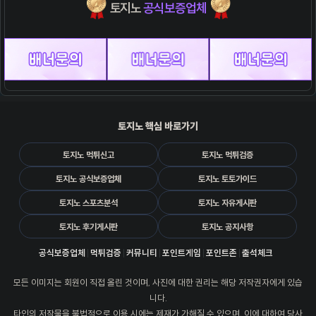
토지노
공식보증업체
토지노 핵심 바로가기
토지노 먹튀신고
토지노 먹튀검증
토지노 공식보증업체
토지노 토토가이드
토지노 스포츠분석
토지노 자유게시판
토지노 후기게시판
토지노 공지사항
공식보증업체
먹튀검증
커뮤니티
포인트게임
포인트존
출석체크
모든 이미지는 회원이 직접 올린 것이며, 사진에 대한 권리는 해당 저작권자에게 있습
니다.
타인의 저작물을 불법적으로 이용 시에는 제재가 가해질 수 있으며, 이에 대하여 당사