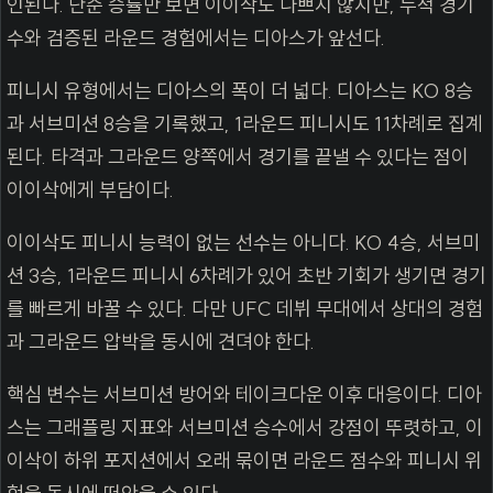
인된다. 단순 승률만 보면 이이삭도 나쁘지 않지만, 누적 경기
수와 검증된 라운드 경험에서는 디아스가 앞선다.
피니시 유형에서는 디아스의 폭이 더 넓다. 디아스는 KO 8승
과 서브미션 8승을 기록했고, 1라운드 피니시도 11차례로 집계
된다. 타격과 그라운드 양쪽에서 경기를 끝낼 수 있다는 점이
이이삭에게 부담이다.
이이삭도 피니시 능력이 없는 선수는 아니다. KO 4승, 서브미
션 3승, 1라운드 피니시 6차례가 있어 초반 기회가 생기면 경기
를 빠르게 바꿀 수 있다. 다만 UFC 데뷔 무대에서 상대의 경험
과 그라운드 압박을 동시에 견뎌야 한다.
핵심 변수는 서브미션 방어와 테이크다운 이후 대응이다. 디아
스는 그래플링 지표와 서브미션 승수에서 강점이 뚜렷하고, 이
이삭이 하위 포지션에서 오래 묶이면 라운드 점수와 피니시 위