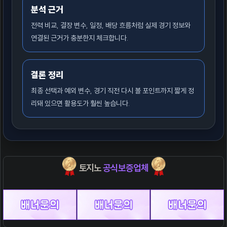
분석 근거
전력 비교, 결장 변수, 일정, 배당 흐름처럼 실제 경기 정보와
연결된 근거가 충분한지 체크합니다.
결론 정리
최종 선택과 예외 변수, 경기 직전 다시 볼 포인트까지 짧게 정
리돼 있으면 활용도가 훨씬 높습니다.
토지노
공식보증업체