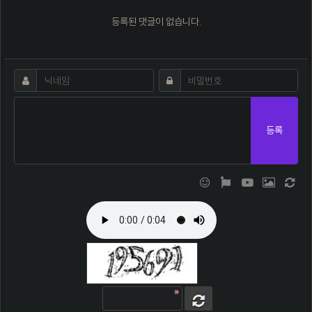
등록된 댓글이 없습니다.
댓글쓰기
필수
필수
닉네임
비밀번호
등록
이모티콘
폰트어썸
동영상
이미지
새 댓