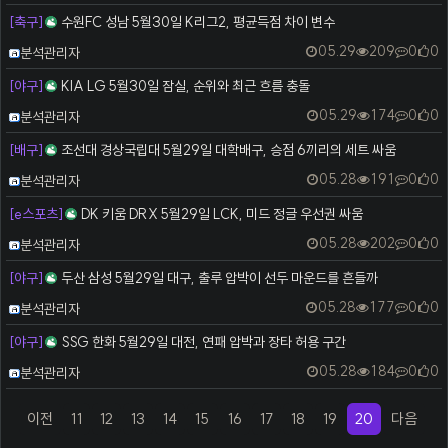
[축구]
수원FC 성남 5월30일 K리그2, 평균득점 차이 변수
등록자
05.29
209
0
0
분석관리자
[야구]
KIA LG 5월30일 잠실, 순위와 최근 흐름 충돌
등록자
05.29
174
0
0
분석관리자
[배구]
조선대 경상국립대 5월29일 대학배구, 승점 6끼리의 세트 싸움
등록자
05.28
191
0
0
분석관리자
[e스포츠]
DK 키움 DRX 5월29일 LCK, 미드 정글 우선권 싸움
등록자
05.28
202
0
0
분석관리자
[야구]
두산 삼성 5월29일 대구, 출루 압박이 선두 마운드를 흔들까
등록자
05.28
177
0
0
분석관리자
[야구]
SSG 한화 5월29일 대전, 연패 압박과 장타 허용 구간
등록자
05.28
184
0
0
분석관리자
이전
11
12
13
14
15
16
17
18
19
20
다음
(previous)
(current)
(next)