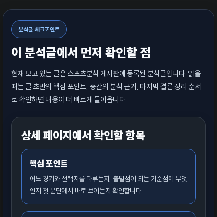
분석글 체크포인트
이 분석글에서 먼저 확인할 점
현재 보고 있는 글은 스포츠분석 게시판에 등록된 분석글입니다. 읽을
때는 글 초반의 핵심 포인트, 중간의 분석 근거, 마지막 결론 정리 순서
로 확인하면 내용이 더 빠르게 들어옵니다.
상세 페이지에서 확인할 항목
핵심 포인트
어느 경기와 선택지를 다루는지, 출발점이 되는 기준점이 무엇
인지 첫 문단에서 바로 보이는지 확인합니다.