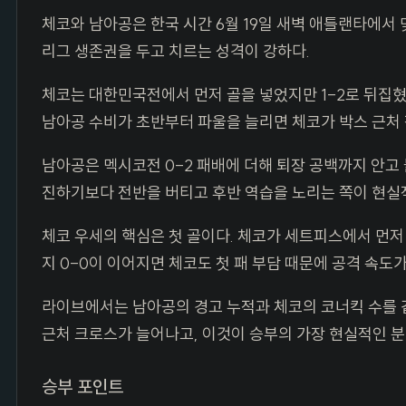
체코와 남아공은 한국 시간 6월 19일 새벽 애틀랜타에서 
리그 생존권을 두고 치르는 성격이 강하다.
체코는 대한민국전에서 먼저 골을 넣었지만 1-2로 뒤집혔
남아공 수비가 초반부터 파울을 늘리면 체코가 박스 근처 
남아공은 멕시코전 0-2 패배에 더해 퇴장 공백까지 안고 
진하기보다 전반을 버티고 후반 역습을 노리는 쪽이 현실
체코 우세의 핵심은 첫 골이다. 체코가 세트피스에서 먼저
지 0-0이 이어지면 체코도 첫 패 부담 때문에 공격 속도가
라이브에서는 남아공의 경고 누적과 체코의 코너킥 수를 같
근처 크로스가 늘어나고, 이것이 승부의 가장 현실적인 
승부 포인트