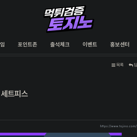
임
포인트존
출석체크
이벤트
홍보센터
목록
답
과 세트피스
https://www.tojino.com/