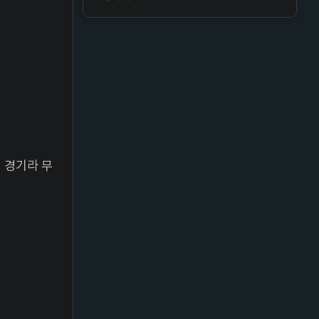
뒤 경기라 무