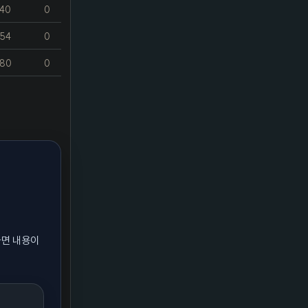
140
0
추천
154
0
추천
180
0
추천
하면 내용이