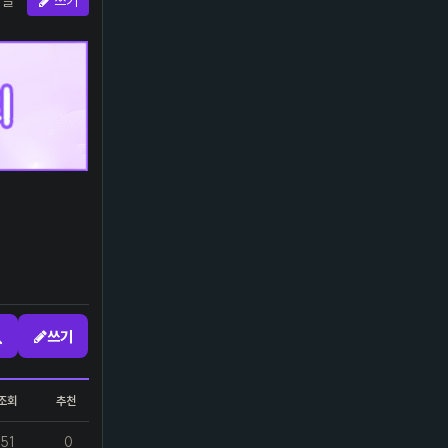
글
쓰기
쓰기
검색하기
조회
추천
151
0