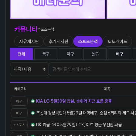
커뮤니티
스포츠분석
자유게시판
후기게시판
스포츠분석
토토가이드
스포츠분석 분류 목록
전체
축구
야구
농구
배구
검색대상
검색어
카테고리
제목
KIA LG 5월30일 잠실, 순위와 최근 흐름 충돌
야구
조선대 경상국립대 5월29일 대학배구, 승점 6끼리의 세트 싸
배구
DK 키움 DRX 5월29일 LCK, 미드 정글 우선권 싸움
e스포츠