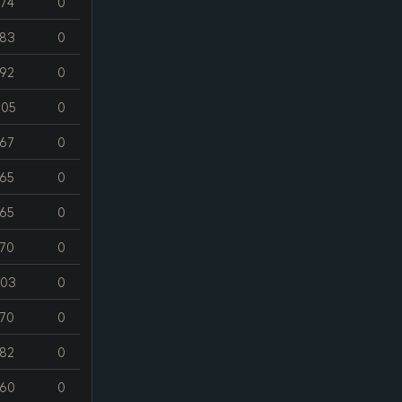
174
0
추천
183
0
추천
192
0
추천
205
0
추천
167
0
추천
165
0
추천
165
0
추천
170
0
추천
203
0
추천
170
0
추천
182
0
추천
160
0
추천