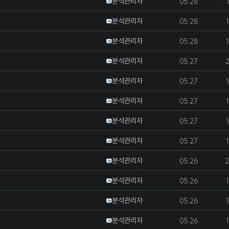
05.28
분석관리자
등록자
등록일
05.28
분석관리자
등록자
등록일
05.28
분석관리자
등록자
등록일
05.27
분석관리자
등록자
등록일
05.27
분석관리자
등록자
등록일
05.27
분석관리자
등록자
등록일
05.27
분석관리자
등록자
등록일
05.27
분석관리자
등록자
등록일
05.26
분석관리자
등록자
등록일
05.26
분석관리자
등록자
등록일
05.26
분석관리자
등록자
등록일
05.26
분석관리자
등록자
등록일