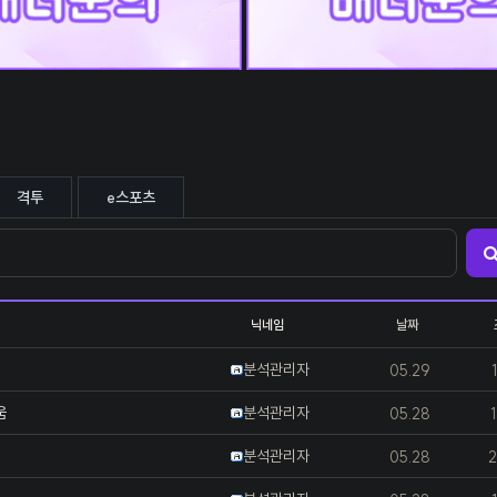
격투
e스포츠
닉네임
날짜
05.29
분석관리자
등록자
등록일
05.28
움
분석관리자
등록자
등록일
05.28
분석관리자
등록자
등록일