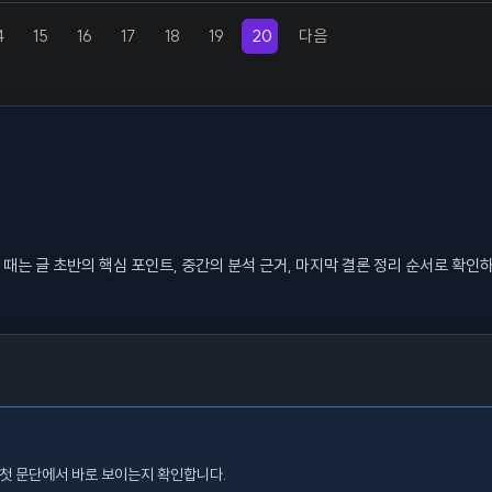
(next)
4
15
16
17
18
19
20
다음
(current)
때는 글 초반의 핵심 포인트, 중간의 분석 근거, 마지막 결론 정리 순서로 확인
 첫 문단에서 바로 보이는지 확인합니다.