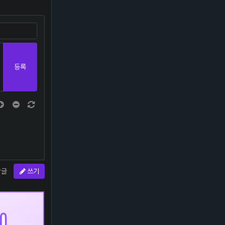
등록
미지
댓글창 늘이기
댓글창 줄이기
새 댓글 작성
글
쓰기