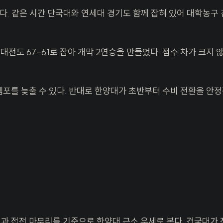
다. 같은 시간 단국대와 연세대 경기도 함께 잡혀 있어 대학농구
대전도 67-61로 잡아 개막 2연승을 만들었다. 점수 차가 크지 
포를 늦출 수 있다. 반대로 한양대가 초반부터 수비 전환을 안
험과 접전 마무리를 기준으로 한양대 근소 우세로 본다. 건국대가 