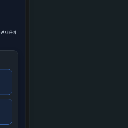
하면 내용이