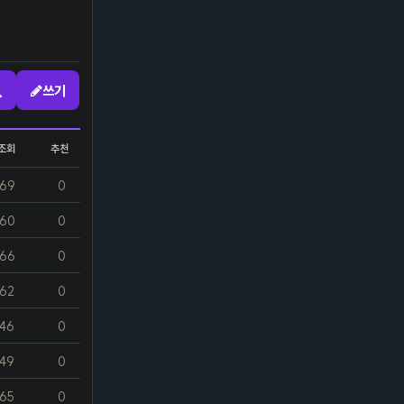
쓰기
검색하기
조회
추천
169
0
추천
160
0
추천
166
0
추천
162
0
추천
146
0
추천
149
0
추천
165
0