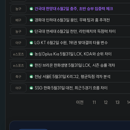
건국대 한양대 6월2일 충주, 초반 승부 집중력 체크
농구
경희대 인하대 6월3일 용인, 무패 팀과 홈 추격전
배구
단국대 연세대 6월2일 천안, 리턴매치의 득점력 차이
농구
LG KT 6월2일 수원, 1위권 맞대결의 타율 변수
야구
농심 Dplus Kia 5월31일 LCK, KDA와 순위 차이
e스포츠
한진 브리온 한화생명 5월31일 LCK, 시즌 승률 격차
e스포츠
전남 서울E 5월31일 K리그2, 평균득점 격차 분석
축구
SSG 한화 5월31일 대전, 최근 5경기 흐름 차이
야구
(previous)
이전
11
12
13
1