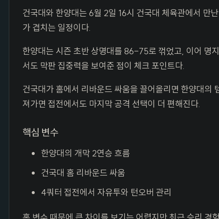
건국대와 한양대는 6월 2일 16시 건국대 체육관에서 만난
가 겹치는 일정이다.
한양대는 시즌 초반 상명대를 86-75로 꺾었고, 이어 명지
서도 막판 집중력을 보여준 점이 체크 포인트다.
건국대가 홈에서 리바운드 싸움을 끌어올리면 한양대의 템
져가면 접전에서도 마지막 공격 선택이 더 편해진다.
핵심 변수
한양대의 개막 2연승 흐름
건국대 홈 리바운드 싸움
4쿼터 접전에서 자유투와 턴오버 관리
홈 변수 때문에 큰 차이를 보기는 어렵지만 최근 승리 경