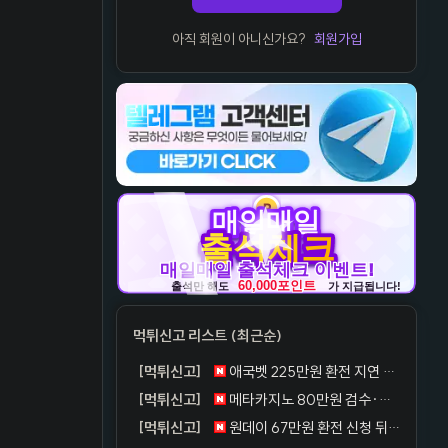
아직 회원이 아니신가요?
회원가입
먹튀신고 리스트 (최근순)
등록일
[먹튀신고]
애국벳 225만원 환전 지연 뒤 양방 몰수 제보
등록일
[먹튀신고]
메타카지노 80만원 검수·가상계좌 핑계 뒤 차단 제보
등록일
[먹튀신고]
원데이 67만원 환전 신청 뒤 아이디 차단 제보