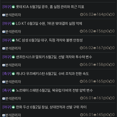
[야구]
롯데 KIA 6월3일 광주, 홈 실점 관리와 최근 지표
등록자
06.02
164
0
0
분석관리자
[야구]
LG KT 6월3일 수원, 1위권 맞대결의 실점 억제
등록자
06.02
156
0
0
분석관리자
[야구]
NC 삼성 6월3일 대구, 득점 격차와 불펜 안정성
등록자
06.02
167
0
0
분석관리자
[야구]
샌프란시스코 밀워키 6월2일, 선발 격차와 투수력 변수
등록자
06.01
158
0
0
분석관리자
[축구]
캐나다 우즈베키스탄 6월2일, 수비 조직과 전환 속도
등록자
06.01
165
0
0
분석관리자
[축구]
노르웨이 스웨덴 6월2일, 북유럽 더비의 전방 압박 변수
등록자
06.01
161
0
0
분석관리자
[야구]
한화 두산 6월2일 잠실, 상대전적과 선발 구위 차이
등록자
06.01
145
0
0
분석관리자