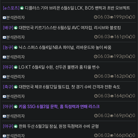
[e스포츠]
디플러스 기아 브리온 6월6일 LCK, BO5 밴픽과 초반 오브젝트
등록자
06.03
199
0
0
분석관리자
[배구]
대한민국 키르기스스탄 6월6일 AVC 여자컵, 리시브와 블로킹
등록자
06.03
161
0
0
분석관리자
[농구]
닉스 스퍼스 6월4일 NBA 파이널, 리바운드와 높이 싸움
등록자
06.03
193
0
0
분석관리자
[야구]
LG KT 6월4일 수원, 선두권 불펜과 홈 타율 변수
등록자
06.03
162
0
0
분석관리자
[축구]
대한민국 체코 6월12일 월드컵, 첫 경기 수비 간격과 전환 속도
등록자
06.03
164
0
0
분석관리자
[야구]
키움 SSG 6월3일 문학, 홈 득점력과 연패 리스크
등록자
06.02
169
0
0
분석관리자
[야구]
한화 두산 6월3일 잠실, 원정 득점력과 수비 균형
등록자
06.02
166
0
0
분석관리자