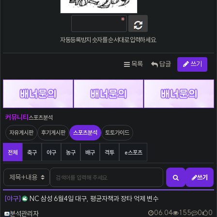
자동등록방지 숫자를 순서대로 입력하세요.
목록
답글
쓰기
커뮤니티
스포츠분석
자유게시판
후기게시판
스포츠분석
토토가이드
스포츠분석 분류 목록
전체
축구
야구
농구
배구
격투
e스포츠
검색어
검색대상
쓰기
검색하기
[야구]
NC 삼성 6월4일 대구, 평균자책과 장타 억제 변수
등록자
06.04
155
0
0
분석관리자