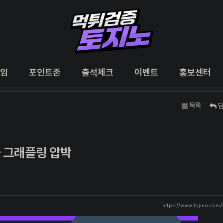
임
포인트존
출석체크
이벤트
홍보센터
목록
답
과 그래플링 압박
https://www.tojino.com/