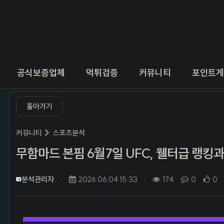
상단 네비
메인 메뉴
공식보증업체
먹튀검증
커뮤니티
포인트게
돌아가기
커뮤니티
스포츠분석
무함마드 본핌 6월7일 UFC, 웰터급 랭킹
분석관리자
2026.06.04 15:33
174
0
0
본문