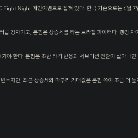
Fight Night 메인이벤트로 잡혀 있다. 한국 기준으로는 6월 7
터급 강자이고, 본핌은 상승세를 타는 브라질 파이터다. 랭킹 차
야 한다. 본핌은 초반 타격 반응과 서브미션 전환이 살아나면 
변수지만, 최근 상승세와 마무리 기대값은 본핌 쪽이 조금 더 높