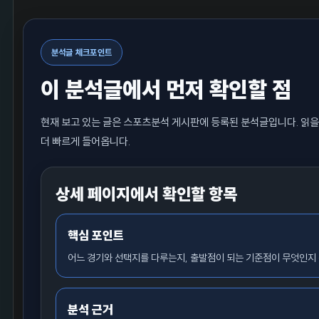
분석글 체크포인트
이 분석글에서 먼저 확인할 점
현재 보고 있는 글은 스포츠분석 게시판에 등록된 분석글입니다. 읽을 
더 빠르게 들어옵니다.
상세 페이지에서 확인할 항목
핵심 포인트
어느 경기와 선택지를 다루는지, 출발점이 되는 기준점이 무엇인지
분석 근거