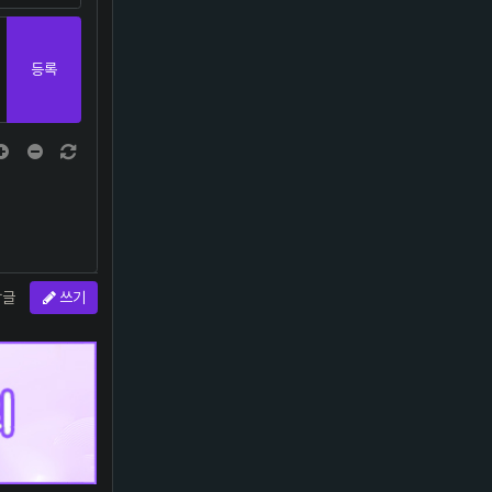
등록
미지
댓글창 늘이기
댓글창 줄이기
새 댓글 작성
글
쓰기