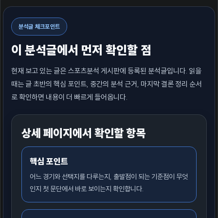
분석글 체크포인트
이 분석글에서 먼저 확인할 점
현재 보고 있는 글은 스포츠분석 게시판에 등록된 분석글입니다. 읽을
때는 글 초반의 핵심 포인트, 중간의 분석 근거, 마지막 결론 정리 순서
로 확인하면 내용이 더 빠르게 들어옵니다.
상세 페이지에서 확인할 항목
핵심 포인트
어느 경기와 선택지를 다루는지, 출발점이 되는 기준점이 무엇
인지 첫 문단에서 바로 보이는지 확인합니다.