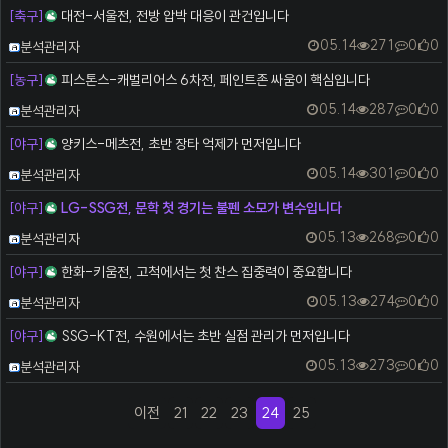
[축구]
대전-서울전, 전방 압박 대응이 관건입니다
등록자
05.14
271
0
0
분석관리자
[농구]
피스톤스-캐벌리어스 6차전, 페인트존 싸움이 핵심입니다
등록자
05.14
287
0
0
분석관리자
[야구]
양키스-메츠전, 초반 장타 억제가 먼저입니다
등록자
05.14
301
0
0
분석관리자
[야구]
LG-SSG전, 문학 첫 경기는 불펜 소모가 변수입니다
등록자
05.13
268
0
0
분석관리자
[야구]
한화-키움전, 고척에서는 첫 찬스 집중력이 중요합니다
등록자
05.13
274
0
0
분석관리자
[야구]
SSG-KT전, 수원에서는 초반 실점 관리가 먼저입니다
등록자
05.13
273
0
0
분석관리자
이전
21
22
23
24
25
(previous)
(current)