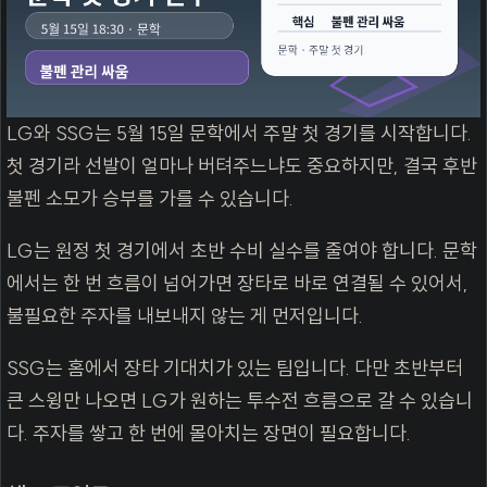
LG와 SSG는 5월 15일 문학에서 주말 첫 경기를 시작합니다.
첫 경기라 선발이 얼마나 버텨주느냐도 중요하지만, 결국 후반
불펜 소모가 승부를 가를 수 있습니다.
LG는 원정 첫 경기에서 초반 수비 실수를 줄여야 합니다. 문학
에서는 한 번 흐름이 넘어가면 장타로 바로 연결될 수 있어서,
불필요한 주자를 내보내지 않는 게 먼저입니다.
SSG는 홈에서 장타 기대치가 있는 팀입니다. 다만 초반부터
큰 스윙만 나오면 LG가 원하는 투수전 흐름으로 갈 수 있습니
다. 주자를 쌓고 한 번에 몰아치는 장면이 필요합니다.