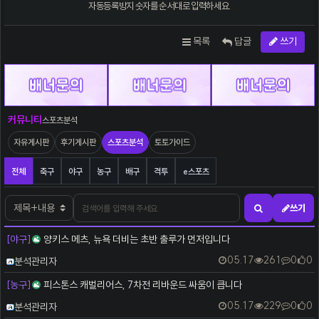
자동등록방지 숫자를 순서대로 입력하세요.
목록
답글
쓰기
커뮤니티
스포츠분석
자유게시판
후기게시판
스포츠분석
토토가이드
스포츠분석 분류 목록
전체
축구
야구
농구
배구
격투
e스포츠
검색어
검색대상
쓰기
검색하기
[야구]
양키스 메츠, 뉴욕 더비는 초반 출루가 먼저입니다
등록자
05.17
261
0
0
분석관리자
[농구]
피스톤스 캐벌리어스, 7차전 리바운드 싸움이 큽니다
등록자
05.17
229
0
0
분석관리자