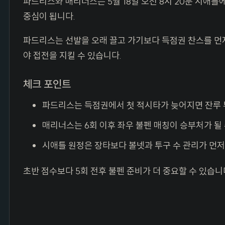
파드리스와 매리너스는 5월 18일 오전 8시 20분 시애틀
중심이 됩니다.
파드리스는 선발을 오래 끌고 가기보다 득점권 찬스를 먼저
야 접전을 지킬 수 있습니다.
체크 포인트
파드리스는 득점권에서 첫 적시타가 늦어지면 잔루 
매리너스는 6회 이후 좌우 불펜 매칭이 승부처가 될 
시애틀 원정은 장타보다 볼넷과 투구 수 관리가 먼저
초반 점수보다 5회 전후 불펜 준비가 더 중요할 수 있습니