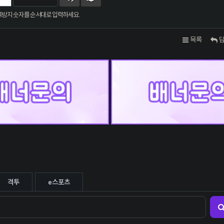
방지 숫자를 순서대로 입력하세요.
목록
답
격투
e스포츠