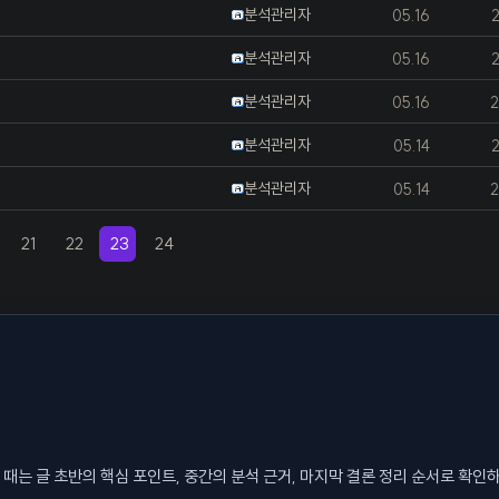
05.16
분석관리자
등록자
등록일
05.16
분석관리자
등록자
등록일
05.16
분석관리자
등록자
등록일
05.14
분석관리자
등록자
등록일
05.14
분석관리자
등록자
등록일
previous)
21
22
23
24
(current)
때는 글 초반의 핵심 포인트, 중간의 분석 근거, 마지막 결론 정리 순서로 확인