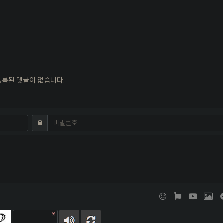
등록된 댓글이 없습니다.
필수
비밀번호
이모티콘
폰트어썸
동영상
이