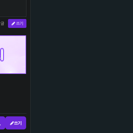
글
쓰기
쓰기
검색하기