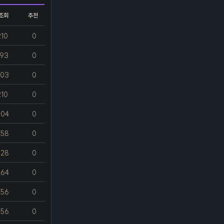
조회
추천
210
0
추천
193
0
추천
203
0
추천
210
0
추천
204
0
추천
258
0
추천
228
0
추천
264
0
추천
256
0
추천
256
0
추천