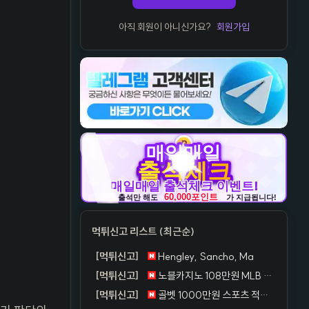
아직 회원이 아니신가요?
회원가입
먹튀신고 리스트 (최근순)
등록일
[먹튀신고]
Hengley, Sancho, Ma
등록일
[먹튀신고]
노블카지노 108만원 MLB 3폴더 적중 뒤 계정 차단 제보
등록일
[먹튀신고]
골벳 1000만원 스포츠 적중 뒤 배팅검수·환전 지연 제보