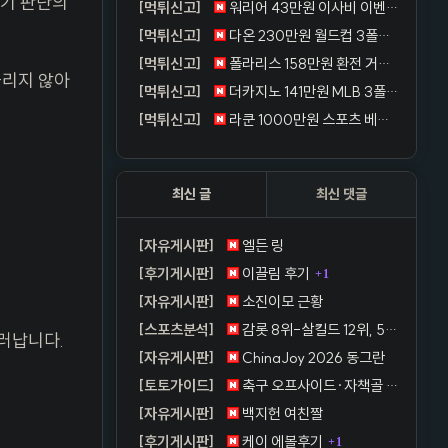
경기 판단의
등록일
[먹튀신고]
워리어 43만원 이사비 이벤트 이용 뒤 환전 거절 제보
등록일
[먹튀신고]
다온 230만원 월드컵 3폴더 적중 직전 계정 차단 제보
등록일
[먹튀신고]
폴라리스 158만원 환전 거절 뒤 양방 주장 제보
들리지 않아
등록일
[먹튀신고]
더카지노 141만원 MLB 3폴더 적중 뒤 양방 몰수 제보
등록일
[먹튀신고]
라쿤 1000만원 스포츠 베팅 차감·계정 차단 제보
최신 글
최신 댓글
등록일
[자유게시판]
엘든 링
댓글
등록일
[후기게시판]
이끌림 후기
1
등록일
[자유게시판]
소진이모 근황
등록일
[스포츠분석]
감롯 8위-살킬드 12위, 5라운드 주도권은
드러납니다.
등록일
[자유게시판]
ChinaJoy 2026 동그란
등록일
[토토가이드]
축구 오프사이드·자책골 득점자 정산 확인법
등록일
[자유게시판]
백지헌 여친짤
댓글
등록일
[후기게시판]
케이 에볼후기
1