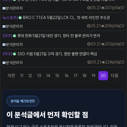
등록자
05.21
201
0
0
분석관리자
[e스포츠]
BRO.C T1.EA 5월22일 LCK CL, 첫 세트 라인전 주도권
등록자
05.21
208
0
0
분석관리자
[야구]
롯데 한화 5월21일 대전 경기, 장타 전 출루 관리가 먼저
등록자
05.21
202
0
0
분석관리자
[야구]
SSG 키움 5월21일 고척 경기, 중반 불펜 연결이 핵심
등록자
05.21
224
0
0
분석관리자
이전
11
12
13
14
15
16
17
18
19
20
다음
(previous)
(current)
(next)
분석글 체크포인트
이 분석글에서 먼저 확인할 점
현재 보고 있는 글은 스포츠분석 게시판에 등록된 분석글입니다. 읽을