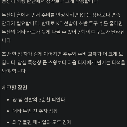
능성이 배팅 판단에서 생각보다 크게 작용합니다.
두산이 홈에서 먼저 수비를 안정시키면 KT는 장타보다 연속
안타가 필요합니다. 반대로 KT 선발이 초반 투구 수를 줄이면
두산의 대타 카드가 늦게 나올 수 있어 7회 이후 구도가 달라집
니다.
초반 한 점 차가 길게 이어지면 주루와 수비 교체가 더 크게 보
입니다. 잠실 특성상 큰 스윙보다 다음 타자에게 넘기는 타석을
봐야 합니다.
체크할 장면
양 팀 선발의 3순환 피안타
대타 투입 전 주자 상황
좌우 불펜 매치업과 도루 견제