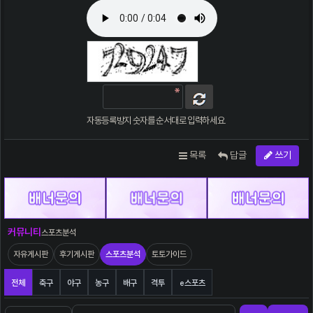
자동등록방지 숫자를 순서대로 입력하세요.
목록
답글
쓰기
커뮤니티
스포츠분석
자유게시판
후기게시판
스포츠분석
토토가이드
스포츠분석 분류 목록
전체
축구
야구
농구
배구
격투
e스포츠