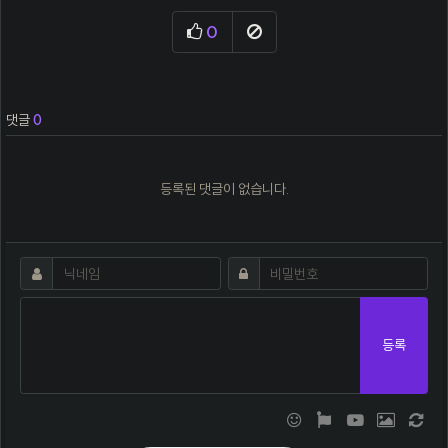
추천
신고
0
댓글
0
등록된 댓글이 없습니다.
댓글쓰기
필수
필수
닉네임
비밀번호
등록
이모티콘
폰트어썸
동영상
이미지
새 댓