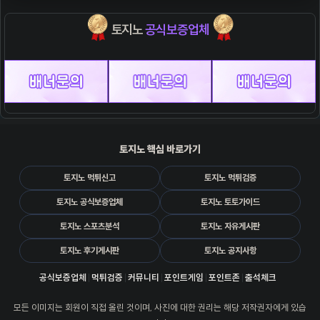
토지노
공식보증업체
토지노 핵심 바로가기
토지노 먹튀신고
토지노 먹튀검증
토지노 공식보증업체
토지노 토토가이드
토지노 스포츠분석
토지노 자유게시판
토지노 후기게시판
토지노 공지사항
공식보증업체
먹튀검증
커뮤니티
포인트게임
포인트존
출석체크
모든 이미지는 회원이 직접 올린 것이며, 사진에 대한 권리는 해당 저작권자에게 있습