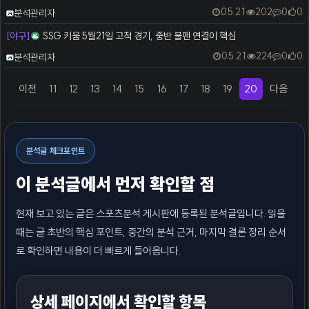
등록자
05.21
202
0
0
분석관리자
[야구]
SSG 키움 5월21일 고척 경기, 중반 불펜 연결이 핵심
등록자
05.21
224
0
0
분석관리자
이전
11
12
13
14
15
16
17
18
19
20
다음
(previous)
(current)
(next)
분석글 체크포인트
이 분석글에서 먼저 확인할 점
현재 보고 있는 글은 스포츠분석 게시판에 등록된 분석글입니다. 읽을
때는 글 초반의 핵심 포인트, 중간의 분석 근거, 마지막 결론 정리 순서
로 확인하면 내용이 더 빠르게 들어옵니다.
상세 페이지에서 확인할 항목