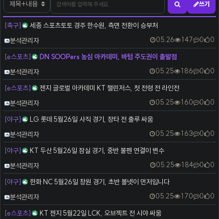
검색어
검색대상
쓰기
검색하기
[축구]
세종 스포츠토토 경주 한수원, 측면 전환이 승부처
등록자
05.26
147
0
0
분석관리자
[e스포츠]
DN SOOPers 농심 아카데미, 바텀 주도권이 출발점
등록자
05.25
186
0
0
분석관리자
[e스포츠]
젠지 글로벌 아카데미 KT 챌린저스, 첫 전령 전 라인전
등록자
05.25
160
0
0
분석관리자
[야구]
LG 롯데 5월26일 사직 경기, 장타 전 출루 싸움
등록자
05.25
163
0
0
분석관리자
[야구]
KT 두산 5월26일 잠실 경기, 중반 불펜 연결이 변수
등록자
05.25
184
0
0
분석관리자
[야구]
한화 NC 5월26일 창원 경기, 초반 볼넷이 먼저입니다
등록자
05.25
170
0
0
분석관리자
[e스포츠]
KT 젠지 5월22일 LCK, 오브젝트 전 시야 싸움