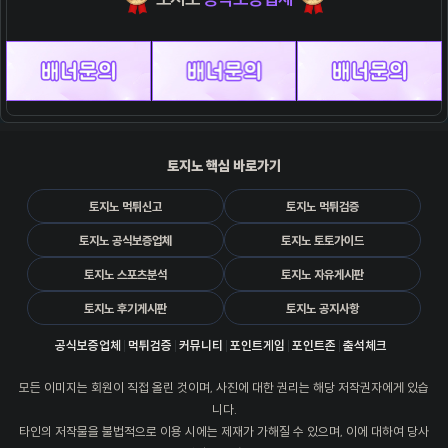
토지노 핵심 바로가기
토지노 먹튀신고
토지노 먹튀검증
토지노 공식보증업체
토지노 토토가이드
토지노 스포츠분석
토지노 자유게시판
토지노 후기게시판
토지노 공지사항
공식보증업체
먹튀검증
커뮤니티
포인트게임
포인트존
출석체크
모든 이미지는 회원이 직접 올린 것이며, 사진에 대한 권리는 해당 저작권자에게 있습
니다.
타인의 저작물을 불법적으로 이용 시에는 제재가 가해질 수 있으며, 이에 대하여 당사