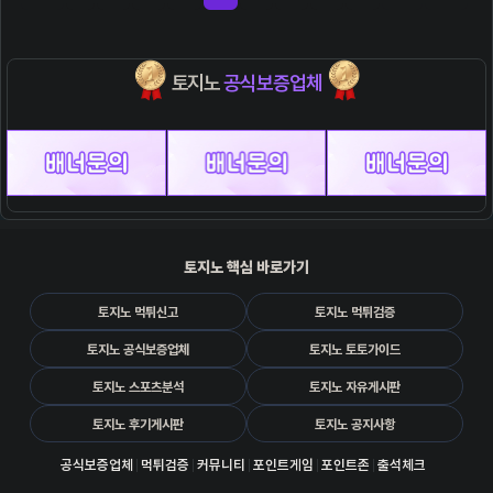
(previous)
(current)
(next)
토지노
공식보증업체
토지노 핵심 바로가기
토지노 먹튀신고
토지노 먹튀검증
토지노 공식보증업체
토지노 토토가이드
토지노 스포츠분석
토지노 자유게시판
토지노 후기게시판
토지노 공지사항
공식보증업체
먹튀검증
커뮤니티
포인트게임
포인트존
출석체크