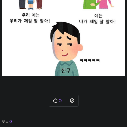
0
추천
신고
댓글
0