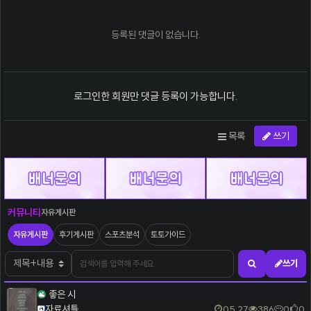
등록된 댓글이 없습니다.
로그인한 회원만 댓글 등록이 가능합니다.
목록
쓰기
자유게시판
커뮤니티
자유게시판
자유게시판
후기게시판
스포츠분석
토토가이드
검색어
검색대상
쓰기
검색하기
좋은 시
자료셔틀
05.27
386
0
0