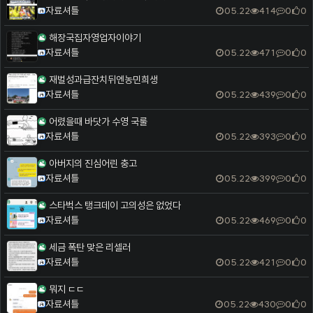
자료셔틀
05.22
414
0
0
해장국집자영업자이야기
자료셔틀
05.22
471
0
0
재벌성과급잔치뒤엔농민희생
자료셔틀
05.22
439
0
0
어렸을때 바닷가 수영 국룰
자료셔틀
05.22
393
0
0
아버지의 진심어린 충고
자료셔틀
05.22
399
0
0
스타벅스 탱크데이 고의성은 없었다
자료셔틀
05.22
469
0
0
세금 폭탄 맞은 리셀러
자료셔틀
05.22
421
0
0
뭐지 ㄷㄷ
자료셔틀
05.22
430
0
0