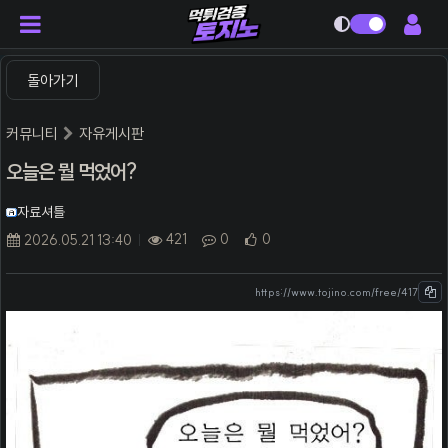
다크모드
돌아가기
커뮤니티
자유게시판
오늘은 뭘 먹었어?
자료셔틀
421
0
0
2026.05.21 13:40
https://www.tojino.com/free/417
본문