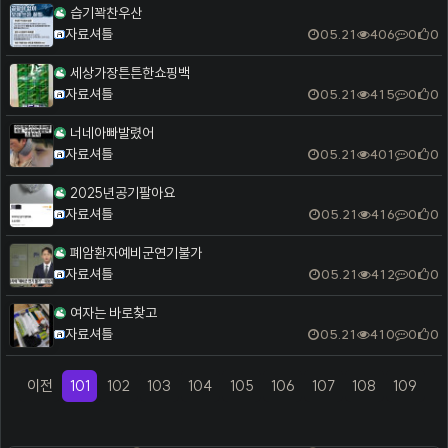
습기꽉찬우산
자료셔틀
05.21
406
0
0
세상가장튼튼한쇼핑백
자료셔틀
05.21
415
0
0
너네아빠발렸어
자료셔틀
05.21
401
0
0
2025년공기팔아요
자료셔틀
05.21
416
0
0
폐암환자예비군연기불가
자료셔틀
05.21
412
0
0
여자는 바로찾고
자료셔틀
05.21
410
0
0
이전
101
102
103
104
105
106
107
108
109
(previous)
(current)