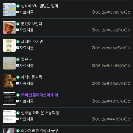
생각해보니 열받는 엄마
자료셔틀
05.26
378
0
0
맛있어보인다
자료셔틀
05.26
372
0
0
살려만 주시면..
자료셔틀
05.26
366
0
0
좋은 시
자료셔틀
05.26
448
0
0
야식인들필독
자료셔틀
05.26
386
0
0
오빠 인플레이션이 뭐야
자료셔틀
05.26
431
0
0
심부름 하러 온 초등학생
자료셔틀
05.26
447
0
0
소아치과 치위생사 급구