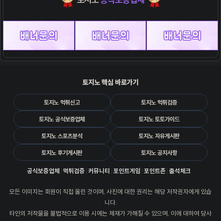
토지노 핵심 바로가기
토지노 먹튀신고
토지노 먹튀검증
토지노 공식보증업체
토지노 토토가이드
토지노 스포츠분석
토지노 자유게시판
토지노 후기게시판
토지노 공지사항
공식보증업체
먹튀검증
커뮤니티
포인트게임
포인트존
출석체크
모든 이미지는 회원이 직접 올린 것이며, 사진에 대한 권리는 해당 저작권자에게 있습
니다.
타인의 저작물을 불법적으로 이용 시에는 제재가 가해질 수 있으며, 이에 대하여 당사