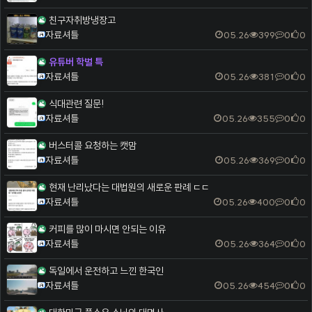
친구자취방냉장고
자료셔틀
05.26
399
0
0
유튜버 학벌 특
자료셔틀
05.26
381
0
0
식대관련 질문!
자료셔틀
05.26
355
0
0
버스터콜 요청하는 캣맘
자료셔틀
05.26
369
0
0
현재 난리났다는 대법원의 새로운 판례 ㄷㄷ
자료셔틀
05.26
400
0
0
커피를 많이 마시면 안되는 이유
자료셔틀
05.26
364
0
0
독일에서 운전하고 느낀 한국인
자료셔틀
05.26
454
0
0