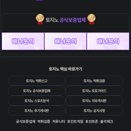
토지노
공식보증업체
토지노 핵심 바로가기
토지노 먹튀신고
토지노 먹튀검증
토지노 공식보증업체
토지노 토토가이드
토지노 스포츠분석
토지노 자유게시판
토지노 후기게시판
토지노 공지사항
공식보증업체
먹튀검증
커뮤니티
포인트게임
포인트존
출석체크