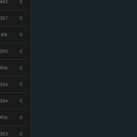
443
0
추천
357
0
추천
414
0
추천
390
0
추천
406
0
추천
366
0
추천
384
0
추천
406
0
추천
383
0
추천