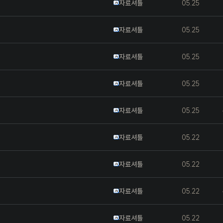
05.25
자료셔틀
등록자
등록일
05.25
자료셔틀
등록자
등록일
05.25
자료셔틀
등록자
등록일
05.25
자료셔틀
등록자
등록일
05.25
자료셔틀
등록자
등록일
05.22
자료셔틀
등록자
등록일
05.22
자료셔틀
등록자
등록일
05.22
자료셔틀
등록자
등록일
05.22
자료셔틀
등록자
등록일