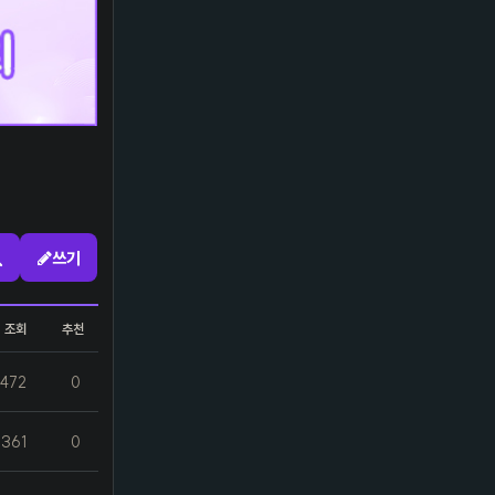
쓰기
검색하기
조회
추천
472
0
추천
361
0
추천