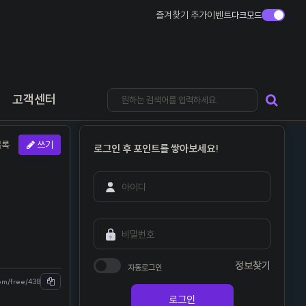
즐겨찾기 추가
이벤트
다크모드
고객센터
록
쓰기
로그인 후 포인트를 쌓아보세요!
필수
아이디
필수
비밀번호
정보찾기
자동로그인
com/free/438
로그인