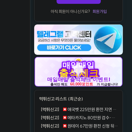
아직 회원이 아니신가요?
회원가입
먹튀신고 리스트 (최근순)
등록일
[먹튀신고]
애국벳 225만원 환전 지연 뒤 양방 몰수 제보
등록일
[먹튀신고]
메타카지노 80만원 검수·가상계좌 핑계 뒤 차단 제보
등록일
[먹튀신고]
원데이 67만원 환전 신청 뒤 아이디 차단 제보