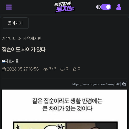
다크모드
돌아가기
커뮤니티
자유게시판
집순이도 차이가 있다
자료셔틀
379
0
0
2026.05.27 18:58
https://www.tojino.com/free/540
본문