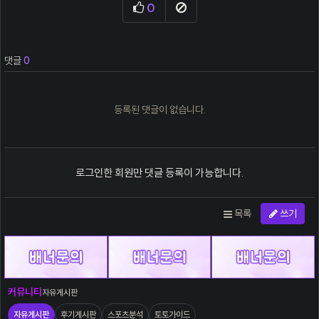
0
추천
신고
댓글
0
등록된 댓글이 없습니다.
로그인한 회원만 댓글 등록이 가능합니다.
목록
쓰기
자유게시판
커뮤니티
자유게시판
자유게시판
후기게시판
스포츠분석
토토가이드