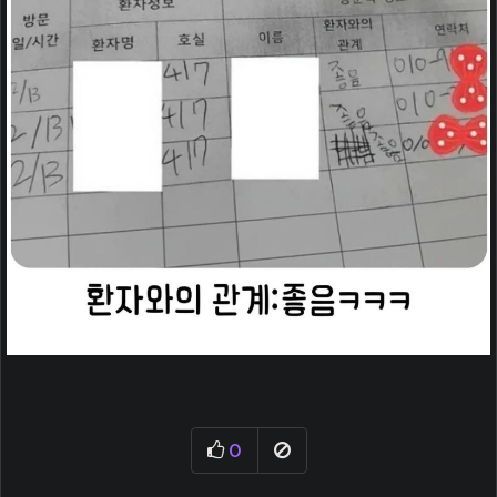
0
추천
신고