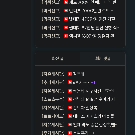
등록일
[먹튀신고]
제로 200만원 베팅 내역 변경 주장·환전 거절 제보
등록일
[먹튀신고]
인디벳 7000만원 수익 뒤 텔레그램 차단 제보
등록일
[먹튀신고]
벳대장 470만원 환전 거절 뒤 계정 차단 제보
등록일
[먹튀신고]
원데이 97만원 환전 신청 직후 탈퇴 처리 제보
등록일
[먹튀신고]
엠씨엠 160만원 당첨금 환전 취소·계정 차단 제보
최신 글
최신 댓글
등록일
[자유게시판]
김우유
댓글
등록일
[후기게시판]
s후기~~
1
등록일
[자유게시판]
권은비 시구사진 고화질
등록일
[스포츠분석]
전북의 16실점 수비와 제주 원정, 승부를 가를 첫 골
등록일
[자유게시판]
김도아 일상복
등록일
[토토가이드]
테니스 에이스와 더블폴트 기록을 확인하는 법
등록일
[자유게시판]
언제 봐도 좋은 검정핫팬츠 아이브 안유진 애티튜드 댄브
댓글
등록일
[후기게시판]
스벅후기
1