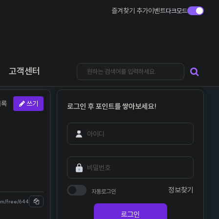
즐겨찾기 추가
이벤트
다크모드
고객센터
록
쓰기
로그인 후 포인트를 쌓아보세요!
필수
아이디
필수
비밀번호
정보찾기
자동로그인
com/free/644
로그인