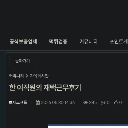
상단 네비
메인 메뉴
공식보증업체
먹튀검증
커뮤니티
포인트게
돌아가기
커뮤니티
자유게시판
한 여직원의 재택근무후기
자료셔틀
2026.05.30 14:36
345
0
0
본문