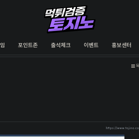
임
포인트존
출석체크
이벤트
홍보센터
목
https://www.tojino.