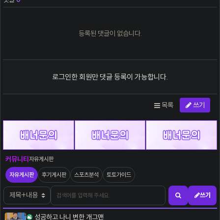
등록된 댓글이 없습니다.
로그인한 회원만 댓글 등록이 가능합니다.
목록
쓰기
자유게시판
커뮤니티
자유게시판
자유게시판
후기게시판
스포츠분석
토토가이드
검색어
검색대상
쓰기
검색하기
성공하고 나니 변한 개그맨