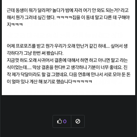
0
추천
신고