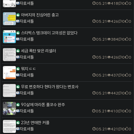
자료셔틀
05.21
418
0
0
아버지의 진심어린 충고
자료셔틀
05.21
426
0
0
스타벅스 탱크데이 고의성은 없었다
자료셔틀
05.21
384
0
0
세금 폭탄 맞은 리셀러
자료셔틀
05.21
426
0
0
뭐지 ㄷㄷ
자료셔틀
05.21
437
0
0
무료 변호하다 현타가 왔다는 변호사
자료셔틀
05.21
442
0
0
90살에 마라톤 풀코수 완주
자료셔틀
05.21
410
0
0
23년 연애한 커플
자료셔틀
05.21
421
0
0