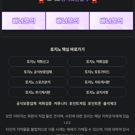
토지노 핵심 바로가기
토지노 먹튀신고
토지노 먹튀검증
토지노 공식보증업체
토지노 토토가이드
토지노 스포츠분석
토지노 자유게시판
토지노 후기게시판
토지노 공지사항
공식보증업체
먹튀검증
커뮤니티
포인트게임
포인트존
출석체크
모든 이미지는 회원이 직접 올린 것이며, 사진에 대한 권리는 해당 저작권자에게 있습
니다.
타인의 저작물을 불법적으로 이용 시에는 제재가 가해질 수 있으며, 이에 대하여 당사