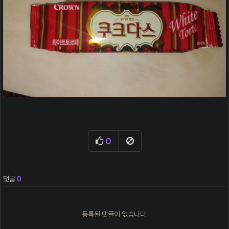
0
추천
신고
댓글
0
등록된 댓글이 없습니다.