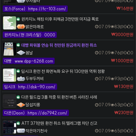
주차뿔라
07.09
68
0
0
16만원
포스(Force)
https://fc-103.com/
윈카지노 해킹 이후 피해금 3천만원 미지급 폭로
밝은미래로
07.09
83
0
0
3000만원
윈카지노(현 크리스탈)
0000
대빵 파워볼 연승 뒤 천만원 원금까지 환전 취소
봄날
07.09
76
0
0
1000만원
대빵
www.dpp-6268.com
딥시크 환전 전 화면녹화 요구 뒤 130만원 먹튀 정황
두부두꺼비
07.09
93
0
0
130만원
딥시크
http://dsk-90.com/
다온 월드컵 3폴 적중 뒤 환전 버튼 사라진 사례
달섭지롱
07.09
63
0
0
230만원
다온(Daon)
https://da7942.com/
ATT 371만원 환전 취소 뒤 텔레그램 차단 신고
작은아기천사
07.09
65
0
0