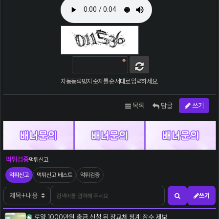
자동등록방지 숫자를 순서대로 입력하세요.
목록
답글
쓰기
먹튀신고
먹튀검증
먹튀신고
먹튀신고
먹튀신고 베스트
먹튀검증
검색어
검색대상
쓰기
검색하기
로얄 1000만원 출금 신청 뒤 장교체 핑계 잠수 제보