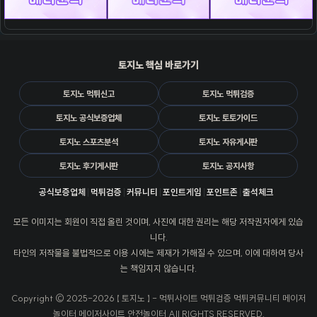
토지노 핵심 바로가기
토지노 먹튀신고
토지노 먹튀검증
토지노 공식보증업체
토지노 토토가이드
토지노 스포츠분석
토지노 자유게시판
토지노 후기게시판
토지노 공지사항
공식보증업체
먹튀검증
커뮤니티
포인트게임
포인트존
출석체크
모든 이미지는 회원이 직접 올린 것이며, 사진에 대한 권리는 해당 저작권자에게 있습
니다.
타인의 저작물을 불법적으로 이용 시에는 제재가 가해질 수 있으며, 이에 대하여 당사
는 책임지지 않습니다.
Copyright © 2025-2026 【 토지노 】 - 먹튀사이트 먹튀검증 먹튀커뮤니티 메이저
놀이터 메이저사이트 안전놀이터 All RIGHTS RESERVED.