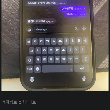
먹튀정보 출처: 파토