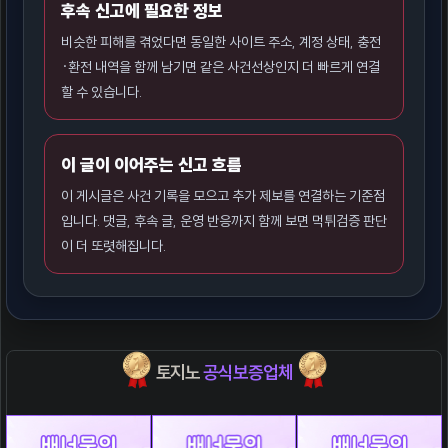
후속 신고에 필요한 정보
비슷한 피해를 겪었다면 동일한 사이트 주소, 계정 상태, 충전
·환전 내역을 함께 남기면 같은 사건선상인지 더 빠르게 연결
할 수 있습니다.
이 글이 이어주는 신고 흐름
이 게시글은 사건 기록을 모으고 추가 제보를 연결하는 기준점
입니다. 댓글, 후속 글, 운영 반응까지 함께 보면 먹튀검증 판단
이 더 또렷해집니다.
토지노
공식보증업체