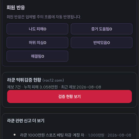
회원 반응
회원 반응은 업체별 주의 흐름에 자동 반영됩니다.
나도 피해
0
증거 도움됨
0
허위 의심
0
반박있음
0
해결됨
0
라쿤 먹튀검증 현황
(rac12.com)
제보 7건 · 누적 피해 3,058만원 · 최근 제보 2026-08-08
검증 현황 보기
라쿤 관련 신고 더 보기
라쿤 1000만원 스포츠 베팅 차감·계정 차단 제보
1,000만원 · 2026-08-08