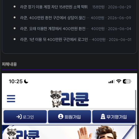
라쿤 장기 이용 계정 차단 158만원 소액 먹튀
158만원 · 2026-06-29
라쿤, 400만원 환전 구간에서 상담이 끊긴 신고
400만원 · 2026-06-09
라쿤, 오래 이용한 계정에서 400만원 환전이 막힌 신고
400만원 · 2026-06-04
라쿤, 1년 이용 뒤 400만원 구간에서 로그인 차단된 제보
400만원 · 2026-06-01
피해내용