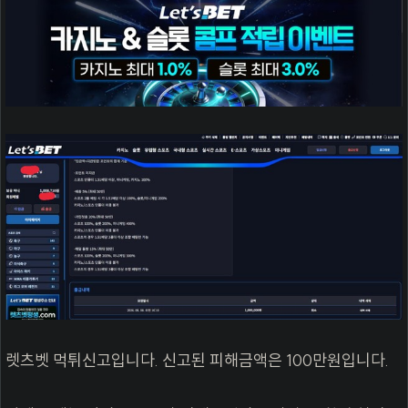
렛츠벳 먹튀신고입니다. 신고된 피해금액은 100만원입니다.