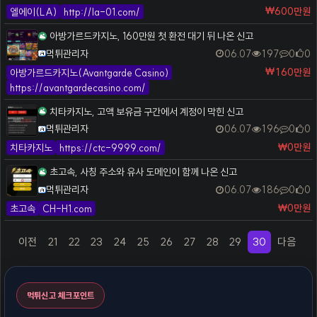
600만원
엘에이(LA)
http://la-01.com/
아방가르드카지노, 160만원 첫 환전 대기 뒤 나온 신고
먹튀관리자
06.07
197
0
0
160만원
아방가르드카지노(Avantgarde Casino)
https://avantgardecasino.com/
치타카지노, 고액 보유금 구간에서 계정이 막힌 신고
먹튀관리자
06.07
196
0
0
0만원
치타카지노
https://ctc-9999.com/
초고속, 사칭 주소와 유사 도메인이 함께 나온 신고
먹튀관리자
06.07
186
0
0
0만원
초고속
CH-H1.com
이전
21
22
23
24
25
26
27
28
29
30
다음
(previous)
(current)
(next)
먹튀신고 체크포인트