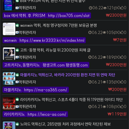
box·PRISM 먹튀, 환전 지연 뒤 전액 몰수
먹튀관리자
06.22
121
0
0
2300만원
box 에서 먹튀. 후. PRISM
http://box705.com/slot
wonwin 먹튀, 계정 영구정지와 7만원 보유금 분쟁
먹튀관리자
06.22
105
0
0
7만원
wonwin
https://www.kr3333.kr/m/index.html
고트·동행 먹튀, 리뉴얼 뒤 2300만원 피해 글
먹튀관리자
06.22
189
0
0
2300만원
고트카지노,동행카지노
평생고트.com 평생동행.com
마블카지노 먹튀신고, 바카라 200만원 환전 지연 뒤 연락 차단
먹튀관리자
06.21
135
0
0
200만원
마블카지노
https://ma-ca365.com/
라이카카지노 먹튀신고, 스포츠 4폴더 적중 뒤 119만원 아이디 차단
먹튀관리자
06.21
108
0
0
119만원
라이카카지노
https://leica-aa.com/
노마드 먹튀신고, 285만원 처리 과정에서 연락 차단된 제보