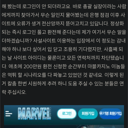
해 봤는데 로그인이 안 되더라고요. 바로 총괄 실장이라는 사람
에게까지 찾아가서 무슨 일인지 물어봤는데 은행 점검 이후 사
이트에 오류가 생겨 전산망까지 뜯어고치고 있답니다. 정상화
되는 즉시 로그인 풀고 환전해 준다는데 제가 여기서 무슨 말을
더하겠습니까? 사설사이트 이용하는 입장에서 이 정도는 감내
해야 하나 보다 싶어서 입 닫고 조용히 기다렸지만, 사흘째 되
는 날 사이트 아이디는 물론이고 모든 연락처까지 차단됐습니
다. 애초에 200만원 환전 신청한 순간부터 마블카지노 이놈들
은 먹튀 할 시나리오를 다 짜놓고 있었던 것 같네요. 이렇게 된
거 칼춤 한번 시원하게 추려 하니 도움 주실 수 있는 분들은 연
락 주십시오.