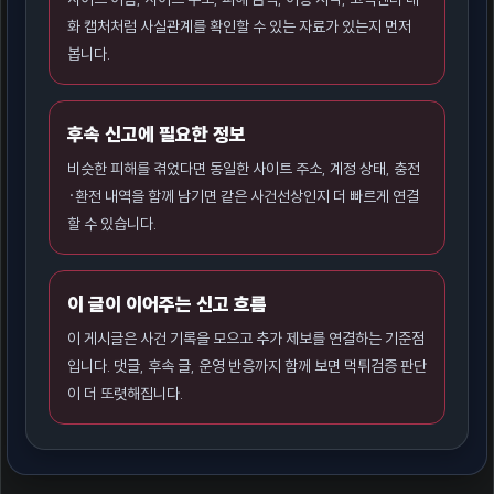
화 캡처처럼 사실관계를 확인할 수 있는 자료가 있는지 먼저
봅니다.
후속 신고에 필요한 정보
비슷한 피해를 겪었다면 동일한 사이트 주소, 계정 상태, 충전
·환전 내역을 함께 남기면 같은 사건선상인지 더 빠르게 연결
할 수 있습니다.
이 글이 이어주는 신고 흐름
이 게시글은 사건 기록을 모으고 추가 제보를 연결하는 기준점
입니다. 댓글, 후속 글, 운영 반응까지 함께 보면 먹튀검증 판단
이 더 또렷해집니다.