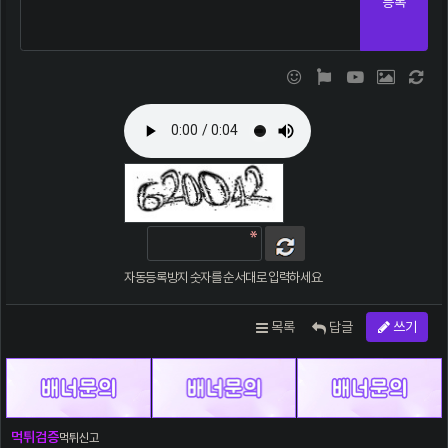
등록
이모티콘
폰트어썸
동영상
이미지
새 댓
자동등록방지 숫자를 순서대로 입력하세요.
목록
답글
쓰기
먹튀검증
먹튀신고