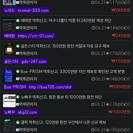
먹튀관리자
06.21
117
0
0
285만원
노마드
m.nmd-333.com
베테랑 먹튀신고, 야구 다폴더 적중 뒤 240만원 계정 차단
먹튀관리자
06.21
144
0
0
240만원
베테랑
https://vtr-01.com/
골든스타 먹튀신고, 150만원 환전 거절과 자료 요구 제보
먹튀관리자
06.21
170
0
0
150만원
골든스타
gds-247.com
Box·PRISM 먹튀신고, 3300만원 지인 제보로 확인된 고액 분쟁
먹튀관리자
06.21
148
0
0
3300만원
Box·PRISM
http://box705.com/slot
노빠꾸 먹튀신고, 핑돈 통보 뒤 1000만원 환전 차단
먹튀관리자
06.21
118
0
0
1000만원
노빠꾸
nbg12.com
클릭 먹튀신고, 120만원 환전 구간에서 나온 신규 제보
먹튀관리자
06.21
135
0
0