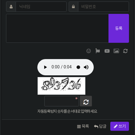
댓글쓰기
필수
필수
닉네임
비밀번호
등록
이모티콘
폰트어썸
동영상
이미지
새 댓
자동등록방지 숫자를 순서대로 입력하세요.
목록
답글
쓰기