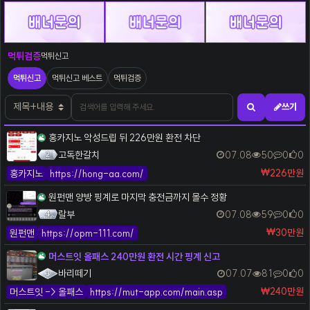
먹튀신고
먹튀검증
먹튀신고
먹튀신고
먹튀신고 베스트
먹튀검증
검색어
검색대상
쓰기
검색하기
홍카지노 악성드립 뒤 226만원 환전 차단
고독한갈치
07.08
50
0
0
226만원
홍카지노
https://hong-aa.com/
원펀맨 양방 핑계로 마지막 충전금까지 몰수 정황
랄부
07.08
59
0
0
30만원
원펀맨
https://opm-111.com/
머스트잇 올패스 240만원 환전 시간 핑계 신고
바리떼기
07.07
81
0
0
240만원
머스트잇 -> 올패스
https://mut-app.com/main.asp