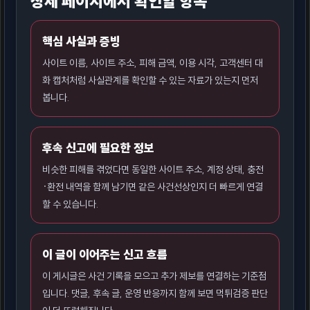
상세 페이지에서 확인할 항목
핵심 사실과 증빙
사이트 이름, 사이트 주소, 피해 금액, 이용 시각, 고객센터 대
화 캡처처럼 사실관계를 확인할 수 있는 자료가 있는지 먼저
봅니다.
후속 신고에 필요한 정보
비슷한 피해를 겪었다면 동일한 사이트 주소, 계정 상태, 충전
·환전 내역을 함께 남기면 같은 사건선상인지 더 빠르게 연결
할 수 있습니다.
이 글이 이어주는 신고 흐름
이 게시글은 사건 기록을 모으고 추가 제보를 연결하는 기준점
입니다. 댓글, 후속 글, 운영 반응까지 함께 보면 먹튀검증 판단