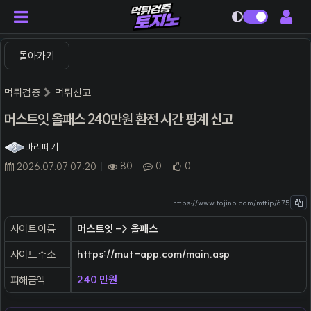
다크모드
돌아가기
먹튀검증
먹튀신고
머스트잇 올패스 240만원 환전 시간 핑계 신고
바리떼기
80
0
0
2026.07.07 07:20
https://www.tojino.com/mttip/675
본문
사이트 이름
머스트잇 -> 올패스
https://mut-app.com/main.asp
사이트 주소
240 만원
피해금액