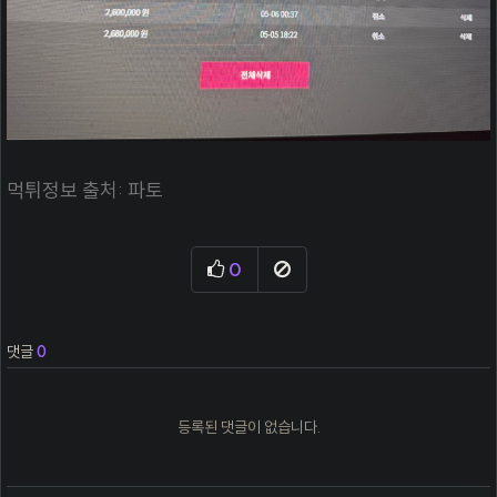
먹튀정보 출처: 파토
0
추천
신고
댓글
0
등록된 댓글이 없습니다.