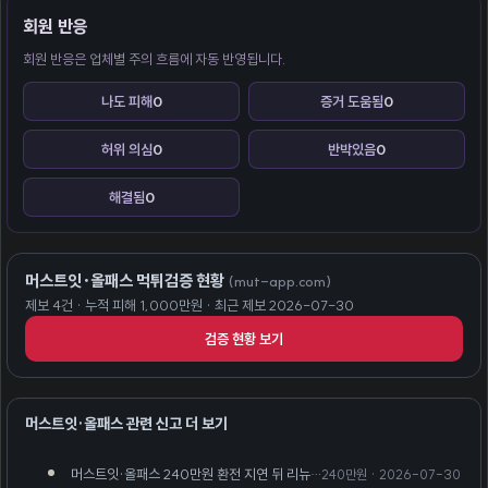
회원 반응
회원 반응은 업체별 주의 흐름에 자동 반영됩니다.
나도 피해
0
증거 도움됨
0
허위 의심
0
반박있음
0
해결됨
0
머스트잇·올패스 먹튀검증 현황
(mut-app.com)
제보 4건 · 누적 피해 1,000만원 · 최근 제보 2026-07-30
검증 현황 보기
머스트잇·올패스 관련 신고 더 보기
머스트잇·올패스 240만원 환전 지연 뒤 리뉴얼 제보
240만원 · 2026-07-30