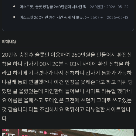
머스트잇, 슬롯 당첨금 260만원이 사라진 먹튀 정황
260만원 · 2026-05-22
머스트잇 260만원 환전 시간 핑계 뒤 보유금이 몰수됐습니다
260만원 · 2026-05-13
피해내용
20만원 충전후 슬롯만 이용하여 260만원을 만들어서 환전신
청을 하니 갑자기 00시 20분 ~ 03시 사이에 환전 신청을 하
라고 하기에 기다렸다가 다시 신청하니 갑자기 통화가 가능하
냐길래 통화 연결했더니 이건 인정을 못해준다고 하고 먹튀 당
했던 글 올렸었는데 지인한테 들어보니 사이트 리뉴얼 했다네
요 이름은 올패스고 도메인은 그전에 쓰던거 그대로 쓰고있는
것 같습니다 다들 조심하세요 먹튀하고 리뉴얼한 사이트입니
다.