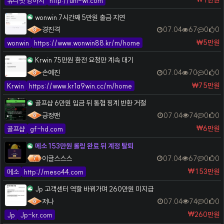
유니벳 양아치
http://uni-wl.com
wonwin 7시간째 5만원 출금 지연
경진격
07.04
67
0
0
5만원
wonwin
https://www.wonwin88.kr/m/home
Krwin 75만원 환전 요청만 계속 대기
손예진
07.04
70
0
0
75만원
Krwin
https://www.kr1a9win.cc/m/home
골프샵 6만원 입금 뒤 통협 핑계 반환 거절
긍정맨
07.04
74
0
0
6만원
골프샵
gf-hd.com
메소 153만원 롤링 완료 뒤 계정 탈퇴
이글스스스
07.04
67
0
0
153만원
메소
http://meso44.com
Jp 고객센터 역할 바꿔가며 260만원 미지급
저나
07.04
74
0
0
260만원
Jp
Jp-kr.com