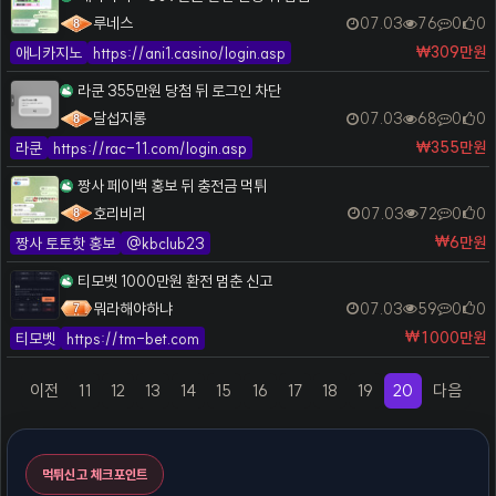
루네스
07.03
76
0
0
309만원
애니카지노
https://ani1.casino/login.asp
라쿤 355만원 당첨 뒤 로그인 차단
달섭지롱
07.03
68
0
0
355만원
라쿤
https://rac-11.com/login.asp
짱사 페이백 홍보 뒤 충전금 먹튀
호리비리
07.03
72
0
0
6만원
짱사 토토핫 홍보
@kbclub23
티모벳 1000만원 환전 멈춘 신고
뭐라해야하냐
07.03
59
0
0
1000만원
티모벳
https://tm-bet.com
이전
11
12
13
14
15
16
17
18
19
20
다음
(previous)
(current)
(next)
먹튀신고 체크포인트