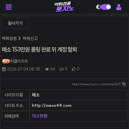
다크모드
돌아가기
먹튀검증
먹튀신고
메소 153만원 롤링 완료 뒤 계정 탈퇴
이글스스스
66
0
0
2026.07.04 08:35
https://www.tojino.com/mttip/637
본문
사이트 이름
메소
http://meso44.com
사이트 주소
153 만원
피해금액