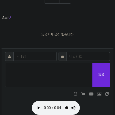
추천
신고
댓글
0
등록된 댓글이 없습니다.
댓글쓰기
필수
필수
닉네임
비밀번호
등록
이모티콘
폰트어썸
동영상
이미지
새 댓