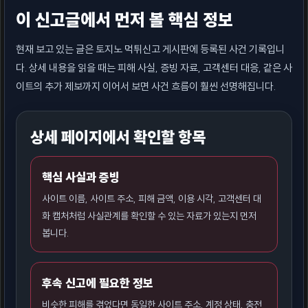
이 신고글에서 먼저 볼 핵심 정보
현재 보고 있는 글은 토지노 먹튀신고 게시판에 등록된 사건 기록입니
다. 상세 내용을 읽을 때는 피해 사실, 증빙 자료, 고객센터 대응, 같은 사
이트의 추가 제보까지 이어서 보면 사건 흐름이 훨씬 선명해집니다.
상세 페이지에서 확인할 항목
핵심 사실과 증빙
사이트 이름, 사이트 주소, 피해 금액, 이용 시각, 고객센터 대
화 캡처처럼 사실관계를 확인할 수 있는 자료가 있는지 먼저
봅니다.
후속 신고에 필요한 정보
비슷한 피해를 겪었다면 동일한 사이트 주소, 계정 상태, 충전