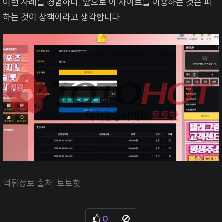
이런 사례를 경험하니, 앞으로 이 사이트를 이용하는 것은 피
하는 것이 상책이라고 생각합니다.
먹튀정보 출처: 토토핫
0