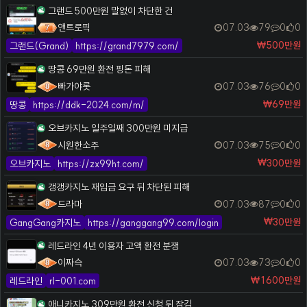
그랜드 500만원 말없이 차단한 건
앤트로픽
07.03
79
0
0
500만원
그랜드(Grand)
https://grand7979.com/
땅콩 69만원 환전 핑돈 피해
빠가야롯
07.03
76
0
0
69만원
땅콩
https://ddk-2024.com/m/
오브카지노 일주일째 300만원 미지급
시원한소주
07.03
75
0
0
300만원
오브카지노
https://zx99ht.com/
갱갱카지노 재입금 요구 뒤 차단된 피해
드라마
07.03
87
0
0
30만원
GangGang카지노
https://ganggang99.com/login
레드라인 4년 이용자 고액 환전 분쟁
이짜슥
07.03
73
0
0
1600만원
레드라인
rl-001.com
애니카지노 309만원 환전 신청 뒤 잠김