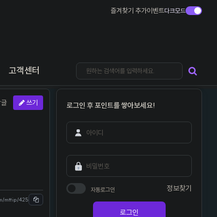
즐겨찾기 추가
이벤트
다크모드
고객센터
글
쓰기
로그인 후 포인트를 쌓아보세요!
필수
아이디
필수
비밀번호
정보찾기
자동로그인
om/mttip/425
로그인