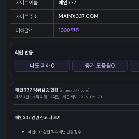
사이트 이름
메인337
MAINX337.COM
사이트 주소
1000 만원
피해금액
회원 반응
나도 피해
0
증거 도움됨
0
메인337 먹튀검증 현황
(mainx337.com)
제보 4건 · 누적 피해 1.7억원 · 최근 제보 2026-06-23
메인337 관련 신고 더 보기
메인337 환전 직후 비번 변경 잠수