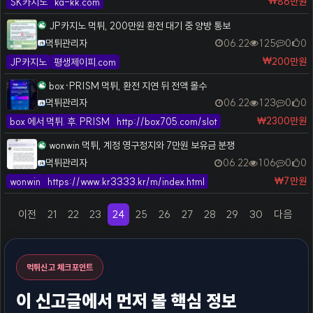
86만원
SK카지노
ka-kk.com
JP카지노 먹튀, 200만원 환전 대기 중 양방 통보
먹튀관리자
06.22
125
0
0
200만원
JP카지노
평생제이피.com
box·PRISM 먹튀, 환전 지연 뒤 전액 몰수
먹튀관리자
06.22
123
0
0
2300만원
box 에서 먹튀. 후. PRISM
http://box705.com/slot
wonwin 먹튀, 계정 영구정지와 7만원 보유금 분쟁
먹튀관리자
06.22
106
0
0
7만원
wonwin
https://www.kr3333.kr/m/index.html
이전
21
22
23
24
25
26
27
28
29
30
다음
(previous)
(current)
(next)
먹튀신고 체크포인트
이 신고글에서 먼저 볼 핵심 정보