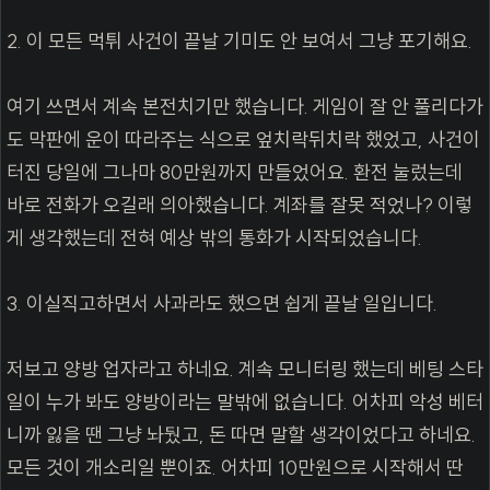
2. 이 모든 먹튀 사건이 끝날 기미도 안 보여서 그냥 포기해요.
여기 쓰면서 계속 본전치기만 했습니다. 게임이 잘 안 풀리다가
도 막판에 운이 따라주는 식으로 엎치락뒤치락 했었고, 사건이
터진 당일에 그나마 80만원까지 만들었어요. 환전 눌렀는데
바로 전화가 오길래 의아했습니다. 계좌를 잘못 적었나? 이렇
게 생각했는데 전혀 예상 밖의 통화가 시작되었습니다.
3. 이실직고하면서 사과라도 했으면 쉽게 끝날 일입니다.
저보고 양방 업자라고 하네요. 계속 모니터링 했는데 베팅 스타
일이 누가 봐도 양방이라는 말밖에 없습니다. 어차피 악성 베터
니까 잃을 땐 그냥 놔뒀고, 돈 따면 말할 생각이었다고 하네요.
모든 것이 개소리일 뿐이죠. 어차피 10만원으로 시작해서 딴