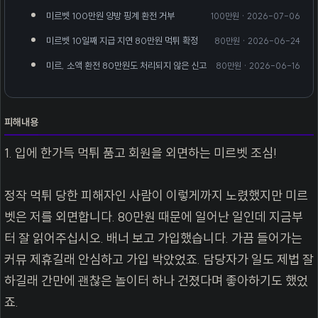
미르벳 100만원 양방 핑계 환전 거부
100만원 · 2026-07-06
미르벳 10일째 지급 지연 80만원 먹튀 확정
80만원 · 2026-06-24
미르, 소액 환전 80만원도 처리되지 않은 신고
80만원 · 2026-06-16
피해내용
1. 입에 한가득 먹튀 품고 회원을 외면하는 미르벳 조심!
정작 먹튀 당한 피해자인 사람이 이렇게까지 노렸했지만 미르
벳은 저를 외면합니다. 80만원 때문에 일어난 일인데 지금부
터 잘 읽어주십시오. 배너 보고 가입했습니다. 가끔 들어가는
커뮤 제휴길래 안심하고 가입 박았었죠. 담당자가 일도 제법 잘
하길래 간만에 괜찮은 놀이터 하나 건졌다며 좋아하기도 했었
죠.