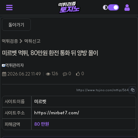
다크모드
돌아가기
먹튀검증
먹튀신고
미르벳 먹튀, 80만원 환전 통화 뒤 양방 몰이
먹튀관리자
126
0
0
2026.06.22 11:49
https://www.tojino.com/mttip/564
본문
사이트 이름
미르벳
https://mirbet7.com/
사이트 주소
80 만원
피해금액