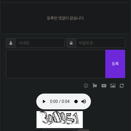
등록된 댓글이 없습니다.
댓글쓰기
필수
필수
닉네임
비밀번호
등록
이모티콘
폰트어썸
동영상
이미지
새 댓