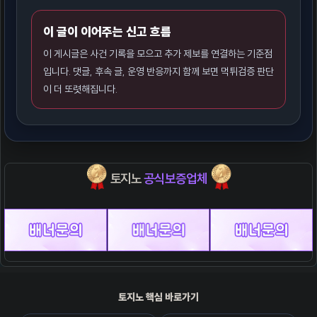
이 글이 이어주는 신고 흐름
이 게시글은 사건 기록을 모으고 추가 제보를 연결하는 기준점
입니다. 댓글, 후속 글, 운영 반응까지 함께 보면 먹튀검증 판단
이 더 또렷해집니다.
토지노
공식보증업체
토지노 핵심 바로가기