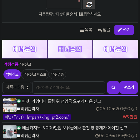
자동등록방지 숫자를 순서대로 입력하세요.
목록
답글
쓰기
먹튀신고
먹튀검증
먹튀신고
먹튀신고
먹튀신고 베스트
먹튀검증
검색어
검색대상
쓰기
검색하기
피넛, 가입머니 롤링 뒤 선입금 요구가 나온 신고
먹튀관리자
06.10
201
0
0
9만원
피넛(Pnut)
https://king-pt2.com/
애플카지노, 9000만원 보유금에서 환전 장 핑계가 이어진 신고
먹튀관리자
06.09
183
0
0