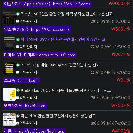
9000만원
애플카지노(Apple Casino)
https://apl-79.com/
엑스벳, 500만원 환전 요청 뒤 악성 회원 답변이 나온 신고
먹튀관리자
06.09
180
0
0
500만원
엑스벳(X Bet)
https://06-xxx.com/
미미 MIMI, 297만원 환전 구간에서 연락이 끊긴 신고
먹튀관리자
06.09
171
0
0
297만원
미미 MIMI
미미주소.com / mimi-03.com
초고속 사칭 계열, 여러 주소로 접근하는 위험 신고
먹튀관리자
06.09
181
0
0
0만원
초고속
CH-H1.com
뱅크카지노, 700만원 적중 뒤 올인배팅 핑계가 나온 신고
먹튀관리자
06.09
163
0
0
700만원
뱅크카지노
bk755.com
라쿤, 400만원 환전 구간에서 상담이 끊긴 신고
먹튀관리자
06.09
167
0
0
400만원
라쿤
https://rac12.com/login.asp