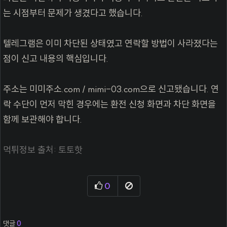
는 시점부터 문제가 생겼다고 했습니다.
텔레그램은 이미 차단된 상태였고 연락할 방법이 사라졌다는
점이 신고 내용의 핵심입니다.
주소는 미미주소.com / mimi-03.com으로 신고됐습니다. 연
락 수단이 먼저 막힌 경우에는 환전 신청 화면과 차단 화면을
함께 보관해야 합니다.
먹튀정보 출처: 토토핫
0
추천
신고
댓글
0