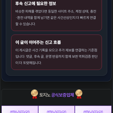
후속 신고에 필요한 정보
비슷한 피해를 겪었다면 동일한 사이트 주소, 계정 상태, 충전
·환전 내역을 함께 남기면 같은 사건선상인지 더 빠르게 연결
할 수 있습니다.
이 글이 이어주는 신고 흐름
이 게시글은 사건 기록을 모으고 추가 제보를 연결하는 기준점
입니다. 댓글, 후속 글, 운영 반응까지 함께 보면 먹튀검증 판단
이 더 또렷해집니다.
토지노
공식보증업체