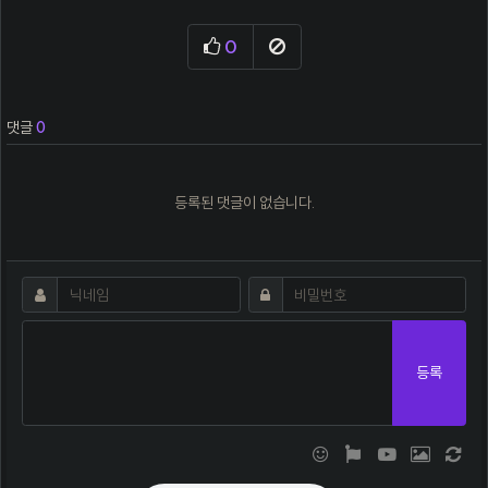
0
추천
신고
댓글
0
등록된 댓글이 없습니다.
댓글쓰기
필수
필수
닉네임
비밀번호
등록
이모티콘
폰트어썸
동영상
이미지
새 댓