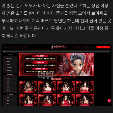
이 있는 건지 모두가 다 아는 사실을 틀렸다고 하는 정신 이상
자 같은 소리를 합니다. 회원이 증거를 직접 모아서 보여줘도
무시하고 대화도 계속 매크로 답변만 하는데 진짜 답이 없는 곳
이네요. 이런 곳 이용하다가 목 돌아가지 마시고 다들 이용 중
지 하시길 바랍니다.