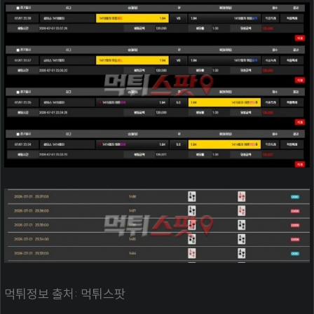
먹튀정보 출처: 먹튀스팟