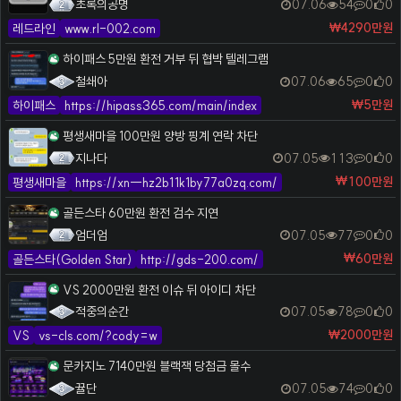
초록의공명
07.06
54
0
0
4290만원
레드라인
www.rl-002.com
하이패스 5만원 환전 거부 뒤 협박 텔레그램
철쇄아
07.06
65
0
0
5만원
하이패스
https://hipass365.com/main/index
평생새마을 100만원 양방 핑계 연락 차단
지나다
07.05
113
0
0
100만원
평생새마을
https://xn--hz2b11k1by77a0zq.com/
골든스타 60만원 환전 검수 지연
엄더엄
07.05
77
0
0
60만원
골든스타(Golden Star)
http://gds-200.com/
VS 2000만원 환전 이슈 뒤 아이디 차단
적중의순간
07.05
78
0
0
2000만원
VS
vs-cls.com/?cody=w
문카지노 7140만원 블랙잭 당첨금 몰수
뀰단
07.05
74
0
0