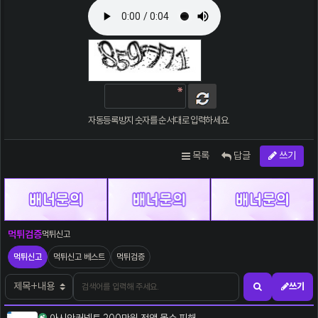
자동등록방지 숫자를 순서대로 입력하세요.
목록
답글
쓰기
먹튀신고
먹튀검증
먹튀신고
먹튀신고
먹튀신고 베스트
먹튀검증
검색어
검색대상
쓰기
검색하기
아시안커넥트 200만원 전액 몰수 피해