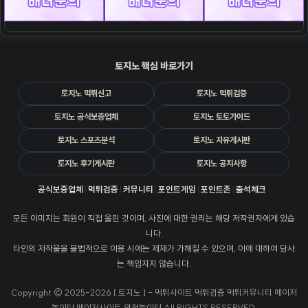
토지노 핵심 바로가기
토지노 먹튀신고
토지노 먹튀검증
토지노 공식보증업체
토지노 토토가이드
토지노 스포츠분석
토지노 자유게시판
토지노 후기게시판
토지노 공지사항
공식보증업체
먹튀검증
커뮤니티
포인트게임
포인트존
출석체크
모든 이미지는 회원이 직접 올린 것이며, 사진에 대한 권리는 해당 저작권자에게 있습
니다.
타인의 저작물을 불법적으로 이용 시에는 제재가 가해질 수 있으며, 이에 대하여 당사
는 책임지지 않습니다.
Copyright © 2025-2026 【 토지노 】 - 먹튀사이트 먹튀검증 먹튀커뮤니티 메이저
놀이터 메이저사이트 안전놀이터 All RIGHTS RESERVED.