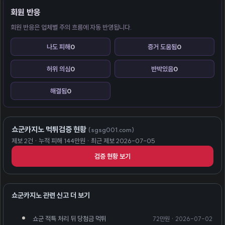
회원 반응
회원 반응은 업체별 주의 흐름에 자동 반영됩니다.
나도 피해
0
증거 도움됨
0
허위 의심
0
반박있음
0
해결됨
0
쇼군카지노 먹튀검증 현황
(sgsg001.com)
제보 2건 · 누적 피해 144만원 · 최근 제보 2026-07-05
검증 현황 보기
쇼군카지노 관련 신고 더 보기
쇼군 적특 처리 뒤 당첨금 먹튀
72만원 · 2026-07-02