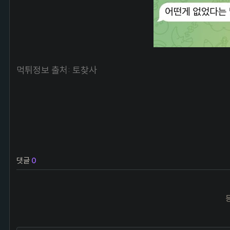
먹튀정보 출처: 토찾사
댓글
0