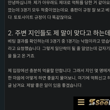
안녕하십니까. 제가 아무래도 제대로 먹튀를 당한 거 같아요. 
깠는데 3경기 모두 적중이었는데요. 총판이 규정 잘 보고 
다. 토토사이트 규정이 다 똑같잖아요.
2. 주변 지인들도 제 말이 맞다고 하는
베팅 결과를 확인하는데 3경기 중 1경기는 낙첨이라고 떴습
라고 요청했습니다. 그렇게 일단락이 될 줄 알았는데 갑자기
을 들고 온 거죠.
제 입장에선 충분히 억울할 만합니다. 그래서 지인 몇 명에
한 마음에 어떻게 하면 좋을지 물어보니, 여기에 먹튀신고
글 남겨요. 제발 좋은 일이 있음 좋겠습니다.