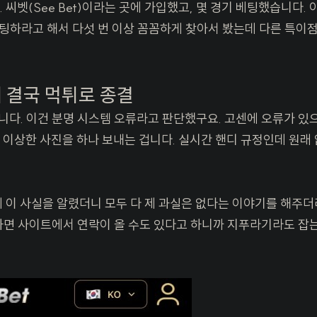
씨벳(See Bet)이라는 곳에 가입했고, 몇 경기 베팅했습니다. 
베팅하라고 해서 다섯 번 이상 꼼꼼하게 찾아서 봤는데 다른 특이
데 결국 먹튀로 종결
니다. 이건 분명 시스템 오류라고 판단했구요. 고센에 오류가 있
 이상한 사진을 하나 보내는 겁니다. 실시간 핸디 규정인데 원래
게 이 사실을 알렸더니 모두 다 제 과실은 없다는 이야기를 해주더
 하면 사이트에서 연락이 올 수도 있다고 하니까 지푸라기라도 잡