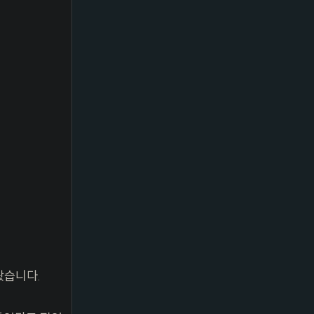
왔습니다.