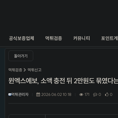
상단 네비
메인 메뉴
공식보증업체
먹튀검증
커뮤니티
포인트게
돌아가기
먹튀검증
먹튀신고
윈엑스에보, 소액 충전 뒤 2만원도 묶였다
먹튀관리자
2026.06.02 10:18
171
0
0
본문