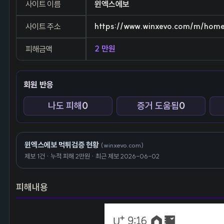
사이트 이름
윈엑스에보
https://www.winxevo.com/m/hom
사이트 주소
2 만원
피해금액
회원 반응
나도 피해
0
증거 도움됨
0
윈엑스에보 먹튀검증 현황
(winxevo.com)
제보 1건 · 누적 피해 2만원 · 최근 제보 2026-06-02
피해내용