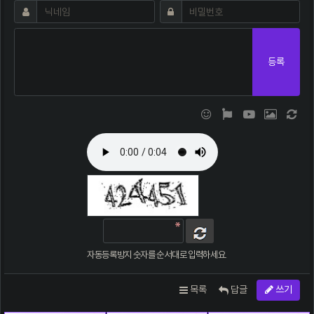
댓글쓰기
필수
필수
닉네임
비밀번호
등록
이모티콘
폰트어썸
동영상
이미지
새 댓
자동등록방지 숫자를 순서대로 입력하세요.
목록
답글
쓰기