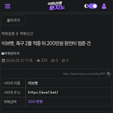
다크모드
돌아가기
먹튀검증
먹튀신고
이브벳, 축구 2폴 적중 뒤 200만원 환전이 멈춘 건
먹튀관리자
223
0
0
2026.05.27 11:18
https://www.tojino.com/mttip/337
본문
사이트 이름
이브벳
https://eve1.bet/
사이트 주소
200 만원
피해금액