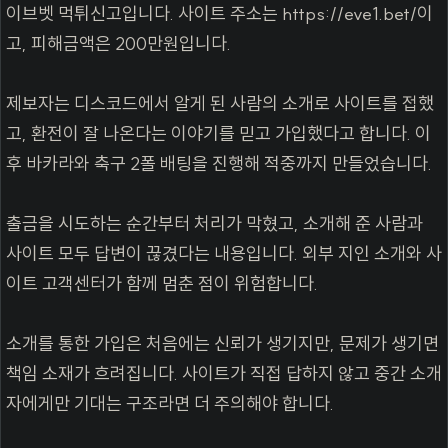
이브벳 먹튀신고입니다. 사이트 주소는 https://eve1.bet/이
고, 피해금액은 200만원입니다.
제보자는 디스코드에서 알게 된 사람의 소개로 사이트를 접했
고, 환전이 잘 나온다는 이야기를 믿고 가입했다고 합니다. 이
후 바카라와 축구 2폴 배팅을 진행해 적중까지 만들었습니다.
출금을 시도하는 순간부터 처리가 막혔고, 소개해 준 사람과
사이트 모두 답변이 끊겼다는 내용입니다. 외부 지인 소개와 사
이트 고객센터가 함께 멈춘 점이 위험합니다.
소개를 통한 가입은 처음에는 신뢰가 생기지만, 문제가 생기면
책임 소재가 흐려집니다. 사이트가 직접 답하지 않고 중간 소개
자에게만 기대는 구조라면 더 주의해야 합니다.