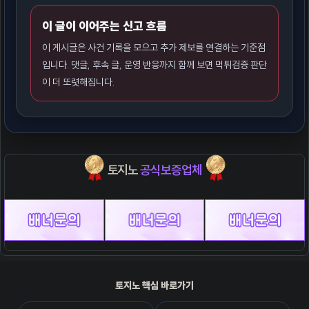
이 글이 이어주는 신고 흐름
이 게시글은 사건 기록을 모으고 추가 제보를 연결하는 기준점
입니다. 댓글, 후속 글, 운영 반응까지 함께 보면 먹튀검증 판단
이 더 또렷해집니다.
토지노
공식보증업체
토지노 핵심 바로가기