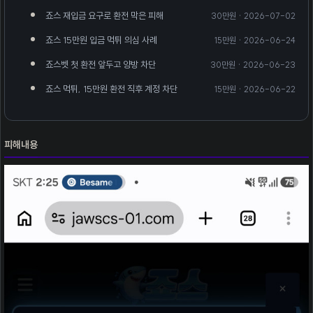
죠스 재입금 요구로 환전 막은 피해
30만원 · 2026-07-02
죠스 15만원 입금 먹튀 의심 사례
15만원 · 2026-06-24
죠스벳 첫 환전 앞두고 양방 차단
30만원 · 2026-06-23
죠스 먹튀, 15만원 환전 직후 계정 차단
15만원 · 2026-06-22
피해내용