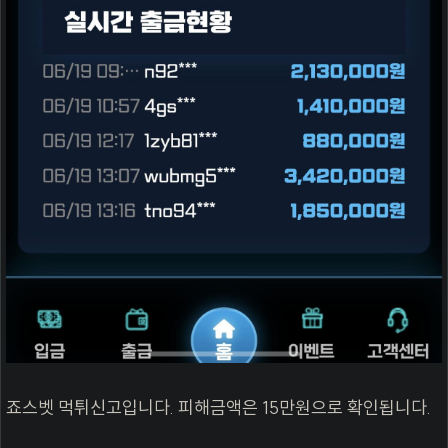
죠스벳 먹튀신고입니다. 피해금액은 15만원으로 확인됩니다.