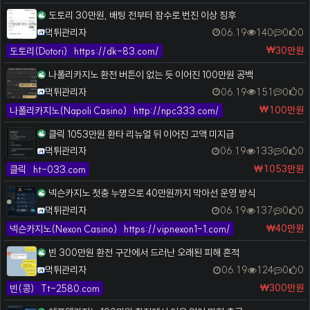
도토리 30만원, 배팅 전부터 잠수로 번진 이상 징후
먹튀관리자
06.19
140
0
0
30만원
도토리(Dotori)
https://dk-83.com/
나폴리카지노 환전 버튼이 없는 듯 이어진 100만원 공백
먹튀관리자
06.19
151
0
0
100만원
나폴리카지노(Napoli Casino)
http://npc333.com/
클릭 1053만원 환타 리뉴얼 뒤 이어진 고액 미지급
먹튀관리자
06.19
133
0
0
1053만원
클릭
ht-033.com
넥슨카지노 첫충 누명으로 40만원까지 막아선 운영 방식
먹튀관리자
06.19
137
0
0
40만원
넥슨카지노(Nexon Casino)
https://vipnexon1-1.com/
빈 300만원 환전 구간에서 드러난 오래된 피해 흔적
먹튀관리자
06.19
124
0
0
300만원
빈(콩)
Tt-2580.com