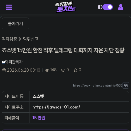
다크모드
돌아가기
먹튀검증
먹튀신고
죠스벳 15만원 환전 직후 텔레그램 대화까지 지운 차단 정황
먹튀관리자
148
0
0
2026.06.20 00:10
https://www.tojino.com/mttip/538
본문
사이트 이름
죠스벳
https://jawscs-01.com/
사이트 주소
15 만원
피해금액