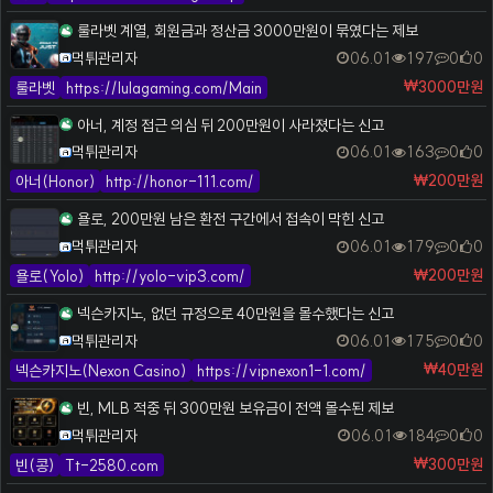
룰라벳 계열, 회원금과 정산금 3000만원이 묶였다는 제보
먹튀관리자
06.01
197
0
0
3000만원
룰라벳
https://lulagaming.com/Main
아너, 계정 접근 의심 뒤 200만원이 사라졌다는 신고
먹튀관리자
06.01
163
0
0
200만원
아너(Honor)
http://honor-111.com/
욜로, 200만원 남은 환전 구간에서 접속이 막힌 신고
먹튀관리자
06.01
179
0
0
200만원
욜로(Yolo)
http://yolo-vip3.com/
넥슨카지노, 없던 규정으로 40만원을 몰수했다는 신고
먹튀관리자
06.01
175
0
0
40만원
넥슨카지노(Nexon Casino)
https://vipnexon1-1.com/
빈, MLB 적중 뒤 300만원 보유금이 전액 몰수된 제보
먹튀관리자
06.01
184
0
0
300만원
빈(콩)
Tt-2580.com