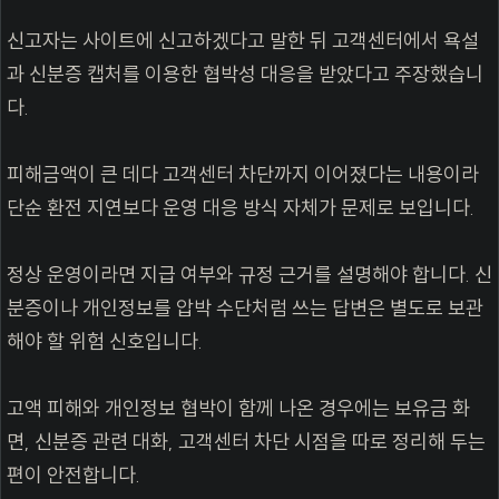
신고자는 사이트에 신고하겠다고 말한 뒤 고객센터에서 욕설
과 신분증 캡처를 이용한 협박성 대응을 받았다고 주장했습니
다.
피해금액이 큰 데다 고객센터 차단까지 이어졌다는 내용이라
단순 환전 지연보다 운영 대응 방식 자체가 문제로 보입니다.
정상 운영이라면 지급 여부와 규정 근거를 설명해야 합니다. 신
분증이나 개인정보를 압박 수단처럼 쓰는 답변은 별도로 보관
해야 할 위험 신호입니다.
고액 피해와 개인정보 협박이 함께 나온 경우에는 보유금 화
면, 신분증 관련 대화, 고객센터 차단 시점을 따로 정리해 두는
편이 안전합니다.