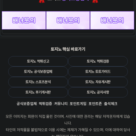
토지노 핵심 바로가기
토지노 먹튀신고
토지노 먹튀검증
토지노 공식보증업체
토지노 토토가이드
토지노 스포츠분석
토지노 자유게시판
토지노 후기게시판
토지노 공지사항
공식보증업체
먹튀검증
커뮤니티
포인트게임
포인트존
출석체크
모든 이미지는 회원이 직접 올린 것이며, 사진에 대한 권리는 해당 저작권자에게 있습
니다.
타인의 저작물을 불법적으로 이용 시에는 제재가 가해질 수 있으며, 이에 대하여 당사