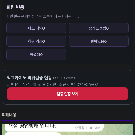
회원 반응
회원 반응은 업체별 주의 흐름에 자동 반영됩니다.
나도 피해
0
증거 도움됨
0
허위 의심
0
반박있음
0
해결됨
0
학교카지노 먹튀검증 현황
(sc-10.com)
제보 1건 · 누적 피해 5,000만원 · 최근 제보 2026-06-02
검증 현황 보기
피해내용