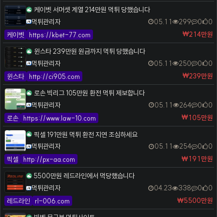
케이벳 서머셋 계열 214만원 먹튀 당했습니다
먹튀관리자
05.11
299
0
0
214만원
케이벳
https://kbet-77.com
윈스타 239만원 원금까지 먹튀 당했습니다
먹튀관리자
05.11
250
0
0
239만원
윈스타
http://ci905.com
로손 빅리그 105만원 환전 먹튀 제보합니다
먹튀관리자
05.11
264
0
0
105만원
로손
https://www.law-10.com
픽셀 191만원 먹튀 환전 지연 조심하세요
먹튀관리자
05.11
254
0
0
191만원
픽셀
http://px-aa.com
5500만원 레드라인에서 먹당했습니다
먹튀관리자
04.23
338
0
0
5500만원
레드라인
rl-006.com