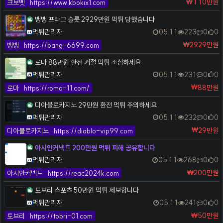
110만원
크보벳
https://www.kbokix1.com
뱅뱅 프라그 슬롯 2929만원 먹튀 당했습니다
먹튀관리자
05.11
223
0
0
2929만원
뱅뱅
https://bang-6699.com
로마 88만원 환전 거절 먹튀 조심하세요
먹튀관리자
05.11
231
0
0
88만원
로마
https://roma-11.com/
디아블로카지노 29만원 환전 먹튀 주의하세요
먹튀관리자
05.11
232
0
0
29만원
디아블로카지노
https://diablo-vip99.com
아시안커넥트 200만원 먹튀 피해 공유합니다
먹튀관리자
05.11
268
0
0
200만원
아시안커넥트
https://reac2024k.com
토브리 스포츠 50만원 먹튀 제보합니다
먹튀관리자
05.11
241
0
0
50만원
토브리
https://tobri-01.com