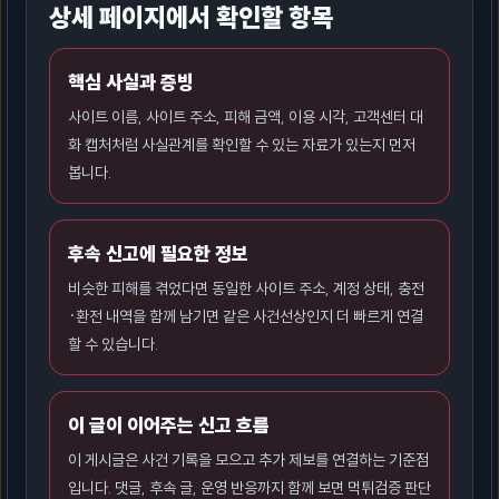
상세 페이지에서 확인할 항목
핵심 사실과 증빙
사이트 이름, 사이트 주소, 피해 금액, 이용 시각, 고객센터 대
화 캡처처럼 사실관계를 확인할 수 있는 자료가 있는지 먼저
봅니다.
후속 신고에 필요한 정보
비슷한 피해를 겪었다면 동일한 사이트 주소, 계정 상태, 충전
·환전 내역을 함께 남기면 같은 사건선상인지 더 빠르게 연결
할 수 있습니다.
이 글이 이어주는 신고 흐름
이 게시글은 사건 기록을 모으고 추가 제보를 연결하는 기준점
입니다. 댓글, 후속 글, 운영 반응까지 함께 보면 먹튀검증 판단