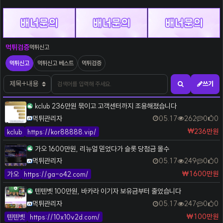
먹튀신고
먹튀검증
먹튀신고
먹튀신고
먹튀신고 베스트
먹튀검증
검색어
검색대상
쓰기
검색하기
kclub 236만원 묶이고 고객센터까지 조용해졌습니다
먹튀관리자
05.17
262
0
0
236만원
kclub
https://kor88888.vip/
가오 1600만원, 리뉴얼 믿었다가 슬롯 당첨금 몰수
먹튀관리자
05.17
249
0
0
1600만원
가오
https://ga-o42.com/
텐텐벳 100만원, 바카라 이기자 보유금부터 줄었습니다
먹튀관리자
05.17
247
0
0
100만원
텐텐벳
https://10x10v2d.com/