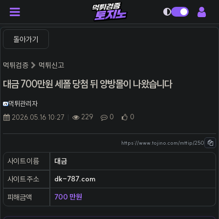
다크모드
돌아가기
먹튀검증
먹튀신고
대금 700만원 세폴 당첨 뒤 양방몰이 나왔습니다
먹튀관리자
229
0
0
2026.05.16 10:27
https://www.tojino.com/mttip/250
본문
사이트 이름
대금
dk-787.com
사이트 주소
700 만원
피해금액