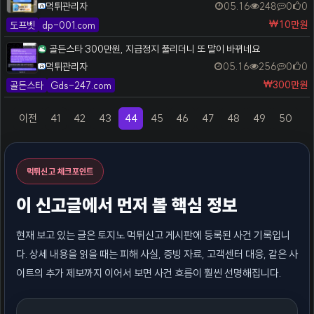
먹튀관리자
05.16
248
0
0
10만원
도프벳
dp-001.com
골든스타 300만원, 지급정지 풀리더니 또 말이 바뀌네요
먹튀관리자
05.16
256
0
0
300만원
골든스타
Gds-247.com
이전
41
42
43
44
45
46
47
48
49
50
(previous)
(current)
먹튀신고 체크포인트
이 신고글에서 먼저 볼 핵심 정보
현재 보고 있는 글은 토지노 먹튀신고 게시판에 등록된 사건 기록입니
다. 상세 내용을 읽을 때는 피해 사실, 증빙 자료, 고객센터 대응, 같은 사
이트의 추가 제보까지 이어서 보면 사건 흐름이 훨씬 선명해집니다.