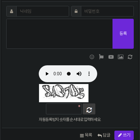
댓글쓰기
필수
필수
닉네임
비밀번호
등록
이모티콘
폰트어썸
동영상
이미지
새 댓
자동등록방지 숫자를 순서대로 입력하세요.
목록
답글
쓰기