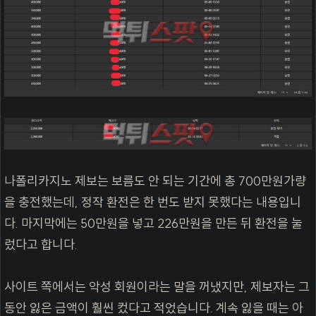
나폴리카지노 제보는 보름도 안 되는 기간에 총 700만원가량
을 충전했는데, 정작 환전은 한 번도 받지 못했다는 내용입니
다. 마지막에는 50만원을 넣고 226만원을 만든 뒤 환전을 눌
렀다고 합니다.
사이트 쪽에서는 악성 회원이라는 말을 꺼냈지만, 제보자는 그
동안 잃은 금액이 훨씬 컸다고 적었습니다. 계속 잃을 때는 아