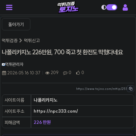
다크모드
돌아가기
먹튀검증
먹튀신고
나폴리카지노 226만원, 700 죽고 첫 환전도 막혔다네요
먹튀관리자
209
0
0
2026.05.16 10:37
https://www.tojino.com/mttip/251
본문
사이트 이름
나폴리카지노
https://npc333.com/
사이트 주소
226 만원
피해금액