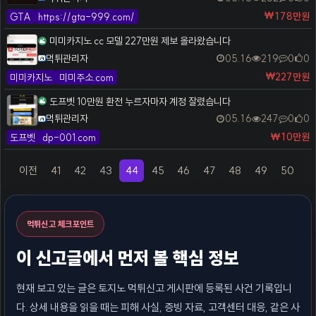
178만원
GTA
https://gta-999.com/
미미카지노 cc 모델 227만원 제보 올라왔습니다
먹튀관리자
05.16
219
0
0
227만원
미미카지노
미미주소.com
도프벳 10만원 환전 누르자마자 계정 잘렸습니다
먹튀관리자
05.16
247
0
0
10만원
도프벳
dp-001.com
이전
41
42
43
44
45
46
47
48
49
50
(previous)
(current)
먹튀신고 체크포인트
이 신고글에서 먼저 볼 핵심 정보
현재 보고 있는 글은 토지노 먹튀신고 게시판에 등록된 사건 기록입니
다. 상세 내용을 읽을 때는 피해 사실, 증빙 자료, 고객센터 대응, 같은 사