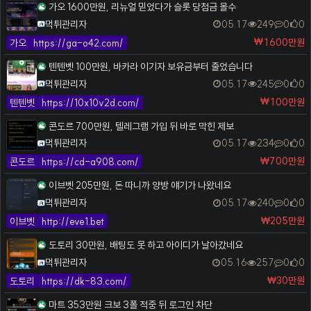
가오 1600만원, 리뉴얼 믿었다가 슬롯 당첨금 몰수
먹튀관리자
05.17
249
0
0
1600만원
가오
https://ga-o42.com/
텐텐벳 100만원, 바카라 이기자 보유금부터 줄었습니다
먹튀관리자
05.17
245
0
0
100만원
텐텐벳
https://10x10v2d.com/
콘도르 700만원, 텔레그램 가입 뒤 바로 막힌 제보
먹튀관리자
05.17
234
0
0
700만원
콘도르
https://cd-a908.com/
이브벳 205만원, 돈 따니까 양방 얘기가 나왔네요
먹튀관리자
05.17
240
0
0
205만원
이브벳
http://eve1.bet
도토리 30만원, 배팅도 못 하고 아이디가 날아갔네요
먹튀관리자
05.16
257
0
0
30만원
도토리
https://dk-83.com/
마트 353만원 크보 3폴 적중 뒤 로그인 차단