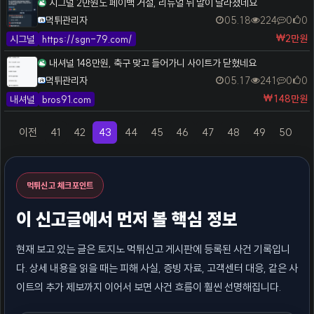
시그널 2만원도 페이백 거절, 리뉴얼 뒤 말이 달라졌네요
먹튀관리자
05.18
224
0
0
2만원
시그널
https://sgn-79.com/
내셔널 148만원, 축구 맞고 들어가니 사이트가 닫혔네요
먹튀관리자
05.17
241
0
0
148만원
내셔널
bros91.com
이전
41
42
43
44
45
46
47
48
49
50
(previous)
(current)
먹튀신고 체크포인트
이 신고글에서 먼저 볼 핵심 정보
현재 보고 있는 글은 토지노 먹튀신고 게시판에 등록된 사건 기록입니
다. 상세 내용을 읽을 때는 피해 사실, 증빙 자료, 고객센터 대응, 같은 사
이트의 추가 제보까지 이어서 보면 사건 흐름이 훨씬 선명해집니다.