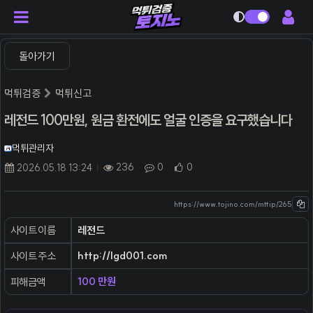
다크모드
돌아가기
먹튀검증
먹튀신고
레전드 100만원, 원금 환전에도 얼굴 인증을 요구했습니다
먹튀관리자
236
0
0
2026.05.18 13:24
https://www.tojino.com/mttip/265
본문
사이트 이름
레전드
http://lgd001.com
사이트 주소
100 만원
피해금액