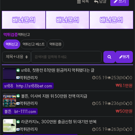
목록
답글
쓰기
먹튀신고
먹튀검증
먹튀신고
먹튀신고
먹튀신고 베스트
먹튀검증
검색어
검색대상
쓰기
검색하기
st88, 첫환전 81만원 원금까지 먹튀됐다는 글
먹튀관리자
05.19
253
0
0
81만원
st88
http://st88bet.com
볼튼, 이사비 지원 뒤 50만원 전액 미지급
먹튀관리자
05.19
236
0
0
50만원
볼튼
bt-1111.com
라쿤카지노, 300만원 출금신청 뒤 대기만 반복
먹튀관리자
05.19
263
0
0