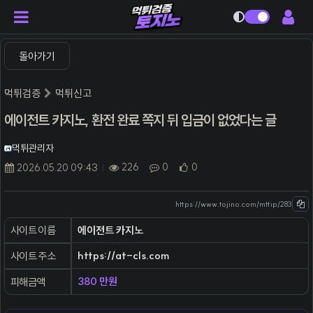
다크모드
돌아가기
먹튀검증
먹튀신고
에이전트 카지노, 환전 완료 쪽지 뒤 입금이 없었다는 글
먹튀관리자
226
0
0
2026.05.20 09:43
https://www.tojino.com/mttip/283
본문
사이트 이름
에이전트 카지노
https://at-cls.com
사이트 주소
380 만원
피해금액