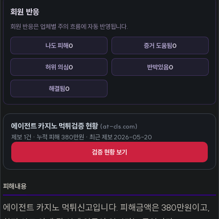
회원 반응
회원 반응은 업체별 주의 흐름에 자동 반영됩니다.
나도 피해
0
증거 도움됨
0
허위 의심
0
반박있음
0
해결됨
0
에이전트 카지노 먹튀검증 현황
(at-cls.com)
제보 1건 · 누적 피해 380만원 · 최근 제보 2026-05-20
검증 현황 보기
피해내용
에이전트 카지노 먹튀신고입니다. 피해금액은 380만원이고,