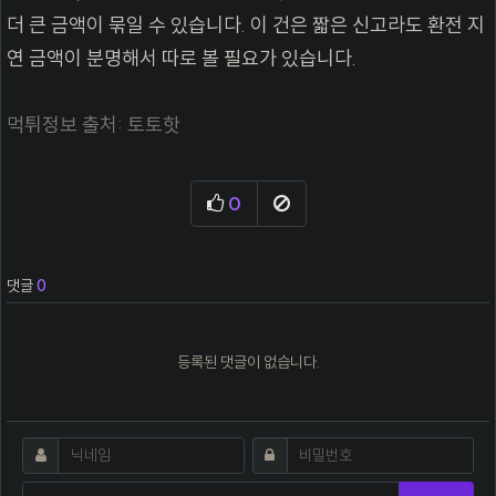
더 큰 금액이 묶일 수 있습니다. 이 건은 짧은 신고라도 환전 지
연 금액이 분명해서 따로 볼 필요가 있습니다.
먹튀정보 출처: 토토핫
0
추천
신고
댓글
0
등록된 댓글이 없습니다.
댓글쓰기
필수
필수
닉네임
비밀번호