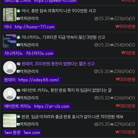
0만원
크리스탈 스피드
https://speed-01.com
아너, 총판 접속 의혹까지 나온 900만원 사고
먹튀관리자
05.20
223
0
0
900만원
아너
http://honor-111.com
지니카지노, 기프티콘 지급 약속이 끊긴 3만원 신고
먹튀관리자
05.20
254
0
0
3만원
지니카지노
지니카지노.com
원데이, 300만원 환전이 멈췄다는 짧은 신고
먹튀관리자
05.20
238
0
0
300만원
원데이
https://oday66.com/
에이전트 카지노, 환전 완료 쪽지 뒤 입금이 없었다는 글
먹튀관리자
05.20
226
0
0
380만원
에이전트 카지노
https://at-cls.com
원윈, 입금 미처리와 출금 완료 표시가 같이 나온 190만원 제보
먹튀관리자
05.20
229
0
0
190만원
1win 원윈
1win.com