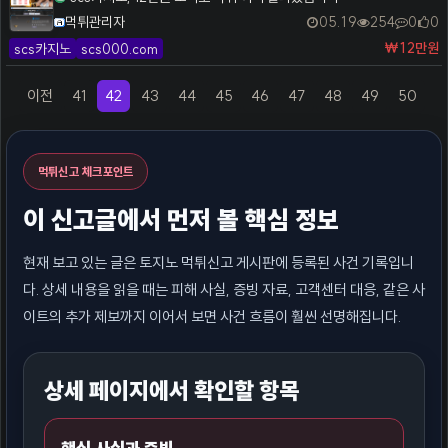
먹튀관리자
05.19
254
0
0
12만원
scs카지노
scs000.com
이전
41
42
43
44
45
46
47
48
49
50
(previous)
(current)
먹튀신고 체크포인트
이 신고글에서 먼저 볼 핵심 정보
현재 보고 있는 글은 토지노 먹튀신고 게시판에 등록된 사건 기록입니
다. 상세 내용을 읽을 때는 피해 사실, 증빙 자료, 고객센터 대응, 같은 사
이트의 추가 제보까지 이어서 보면 사건 흐름이 훨씬 선명해집니다.
상세 페이지에서 확인할 항목